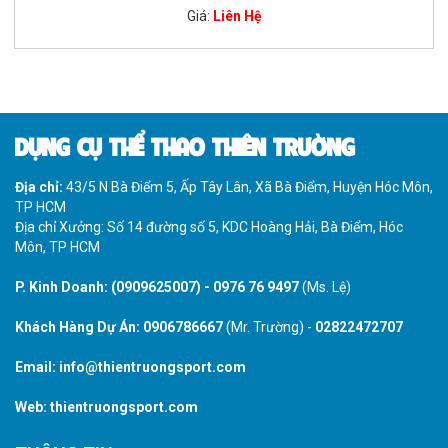
Giá:
Liên Hệ
DỤNG CỤ THỂ THAO THIÊN TRƯỜNG
Địa chỉ:
43/5 N Bà Điểm 5, Ấp Tây Lân, Xã Bà Điểm, Huyện Hóc Môn,
TP HCM
Địa chỉ Xưởng: Số 14 đường số 5, KDC Hoàng Hải, Bà Điểm, Hóc
Môn, TP HCM
P. Kinh Doanh:
(0909625007)
-
0976 76 9497
(Ms. Lệ)
Khách Hàng Dự Án:
0906786667
(Mr. Trường) -
02822472707
Email:
info@thientruongsport.com
Web:
thientruongsport.com