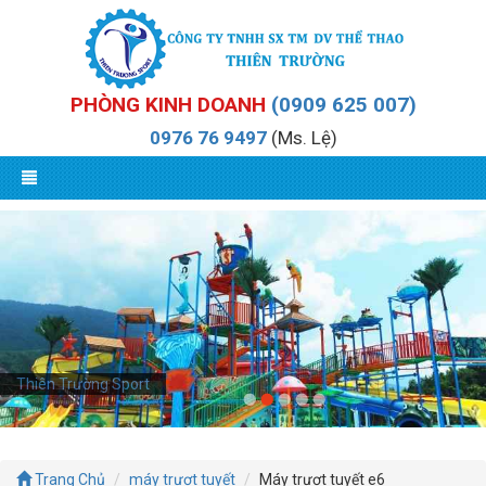
PHÒNG KINH DOANH
(0909 625 007)
0976 76 9497
(Ms. Lệ)
Thiên Trường Sport
Trang Chủ
máy trượt tuyết
Máy trượt tuyết e6