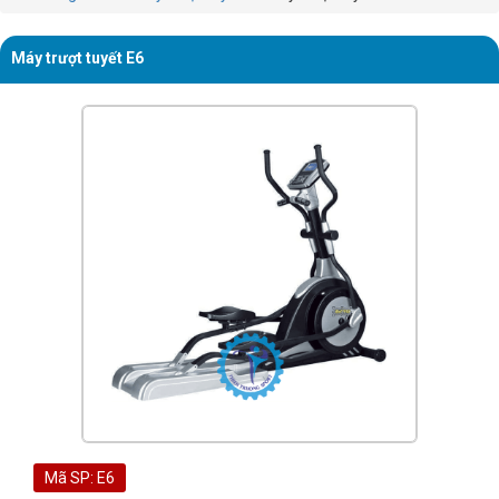
Máy trượt tuyết E6
Mã SP: E6