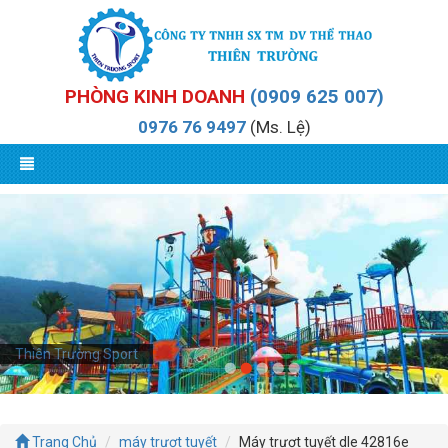
PHÒNG KINH DOANH
(0909 625 007)
0976 76 9497
(Ms. Lệ)
Thiên Trường Sport
Trang Chủ
máy trượt tuyết
Máy trượt tuyết dle 42816e