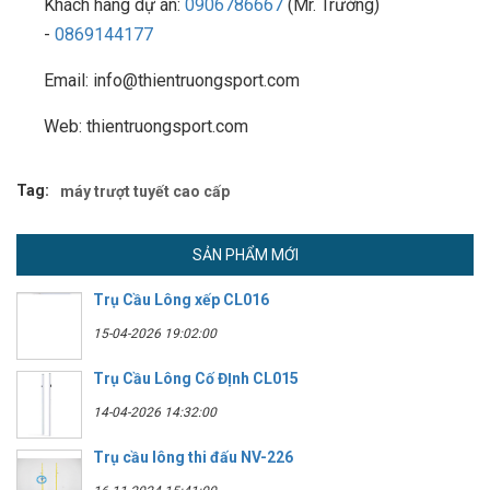
Khách hàng dự án:
0906786667
(Mr. Trường)
-
0869144177
Email: info@thientruongsport.com
Web: thientruongsport.com
Tag:
máy trượt tuyết cao cấp
SẢN PHẨM MỚI
Trụ Cầu Lông xếp CL016
15-04-2026 19:02:00
Trụ Cầu Lông Cố ĐỊnh CL015
14-04-2026 14:32:00
Trụ cầu lông thi đấu NV-226