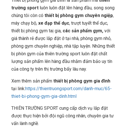
Thiết bị phòng gym gia đình là sản phẩm mà
thiên
trường sport
luôn luôn đặt lên hàng đầu, song song
chúng tôi còn có
thiết bị phòng gym chuyên ngiệp
,
máy chạy bộ,
xe đạp thể dục
, trượt tuyết thể dục,
thiết bị phòng gym taị gia,
các sản phẩm gym,
với
giá thành rẻ được lắp đặt ở tại nhà, phòng gym nhỏ,
phòng gym chuyên nghiệp, nhà tập luyện. Những thiết
bị phòn gym của thiên trường sport luôn đặt chất
lượng sản phẩm lên hàng đầu nhằm đảm bảo uy tín
của công ty trên thị trường bấy lâu nay.
Xem thêm sản phẩm
thiết bị phòng gym gia đình
tại link:
https://thientruongsport.com/danh-muc/65-
thiet-bi-phong-gym-gia-dinh.html
THIÊN TRƯỜNG SPORT cung cấp dịch vụ lắp đặt
được thực hiện bởi đội ngũ công nhân, chuyên gia tư
vấn lành nghề.