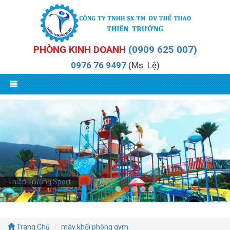
PHÒNG KINH DOANH
(0909 625 007)
0976 76 9497
(Ms. Lệ)
Thiên Trường Sport
Trang Chủ
máy khối phòng gym