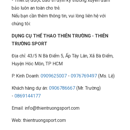
- Thiết bị được bảo trì định kỳ thường xuyên đảm
bảo luôn an toàn cho trẻ.
Nếu bạn cần thêm thông tin, vui lòng liên hệ với
chúng tôi:
DỤNG CỤ THỂ THAO THIÊN TRƯỜNG - THIÊN
TRƯỜNG SPORT
Địa chỉ: 43/5 N Bà Điểm 5, Ấp Tây Lân, Xã Bà Điểm,
Huyện Hóc Môn, TP HCM
P. Kinh Doanh:
0909625007
-
0976769497
(Ms. Lệ)
Khách hàng dự án:
0906786667
(Mr. Trường)
-
0869144177
Email: info@thientruongsport.com
Web: thientruongsport.com