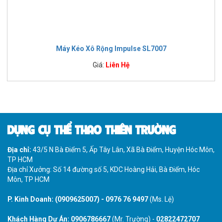
Máy Kéo Xô Rộng Impulse SL7007
Giá:
Liên Hệ
DỤNG CỤ THỂ THAO THIÊN TRƯỜNG
Địa chỉ:
43/5 N Bà Điểm 5, Ấp Tây Lân, Xã Bà Điểm, Huyện Hóc Môn,
TP HCM
Địa chỉ Xưởng: Số 14 đường số 5, KDC Hoàng Hải, Bà Điểm, Hóc
Môn, TP HCM
P. Kinh Doanh:
(0909625007)
-
0976 76 9497
(Ms. Lệ)
Khách Hàng Dự Án:
0906786667
(Mr. Trường) -
02822472707