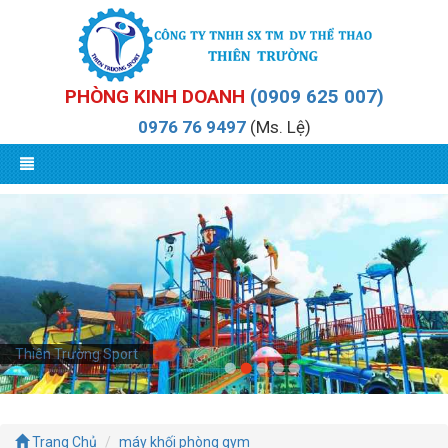
PHÒNG KINH DOANH
(0909 625 007)
0976 76 9497
(Ms. Lệ)
Thiên Trường Sport
Trang Chủ
máy khối phòng gym