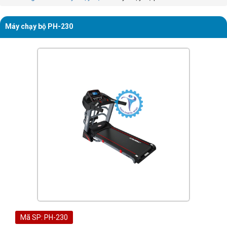
Máy chạy bộ PH-230
Mã SP: PH-230