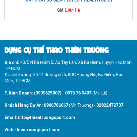
MÁY CHẠY BỘ ĐIỆN PERFECT HEALTH CB 21
Giá:
Liên Hệ
DỤNG CỤ THỂ THAO THIÊN TRƯỜNG
Địa chỉ:
43/5 N Bà Điểm 5, Ấp Tây Lân, Xã Bà Điểm, Huyện Hóc Môn,
TP HCM
Địa chỉ Xưởng: Số 14 đường số 5, KDC Hoàng Hải, Bà Điểm, Hóc
Môn, TP HCM
P. Kinh Doanh:
(0909625007)
-
0976 76 9497
(Ms. Lệ)
Khách Hàng Dự Án:
0906786667
(Mr. Trường) -
02822472707
Email:
info@thientruongsport.com
Web:
thientruongsport.com