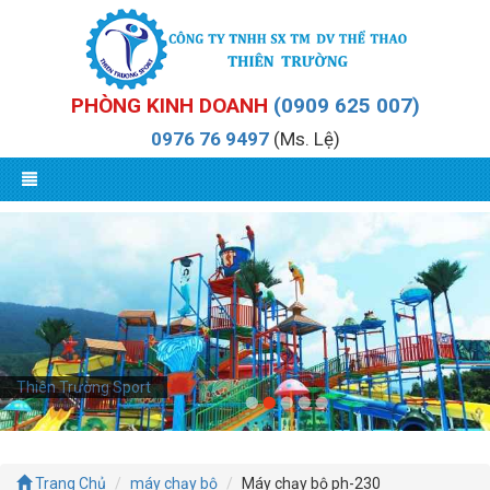
PHÒNG KINH DOANH
(0909 625 007)
0976 76 9497
(Ms. Lệ)
Thiên Trường Sport
Trang Chủ
máy chạy bộ
Máy chạy bộ ph-230