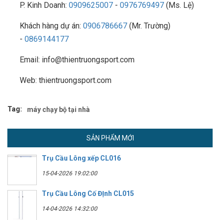
P. Kinh Doanh:
0909625007
-
0976769497
(Ms. Lệ)
Khách hàng dự án:
0906786667
(Mr. Trường)
-
0869144177
Email: info@thientruongsport.com
Web: thientruongsport.com
Tag:
máy chạy bộ tại nhà
SẢN PHẨM MỚI
Trụ Cầu Lông xếp CL016
15-04-2026 19:02:00
Trụ Cầu Lông Cố ĐỊnh CL015
14-04-2026 14:32:00