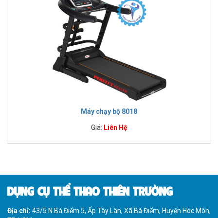
Máy chạy bộ 8018
Giá:
Liên Hệ
DỤNG CỤ THỂ THAO THIÊN TRƯỜNG
Địa chỉ:
43/5 N Bà Điểm 5, Ấp Tây Lân, Xã Bà Điểm, Huyện Hóc Môn,