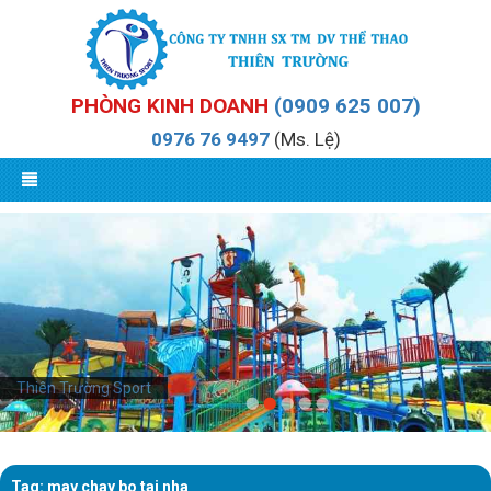
PHÒNG KINH DOANH
(0909 625 007)
0976 76 9497
(Ms. Lệ)
Thiên Trường Sport
Tag: may chay bo tai nha