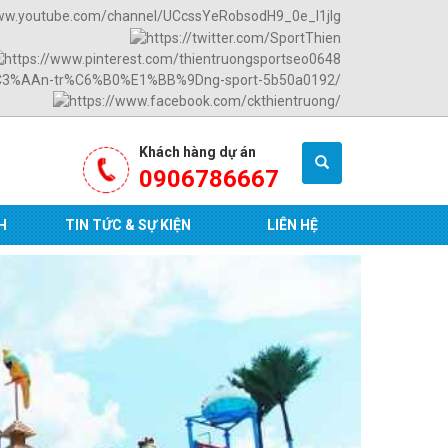
Khách hàng dự án
0906786667
H
TIN TỨC & SỰ KIỆN
LIÊN HỆ