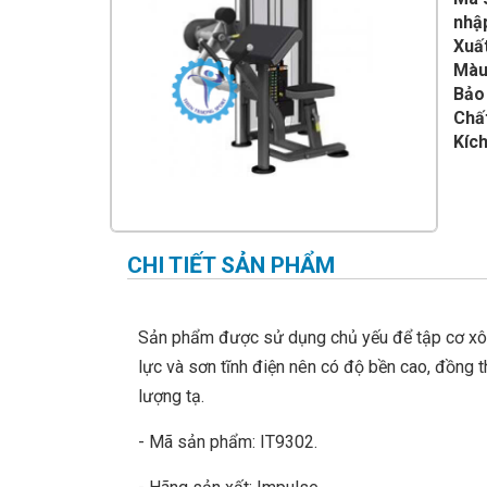
IMPULSE FITNESS
nhậ
Xuấ
THIẾT BỊ PHÒNG GYM THIÊN
TRƯỜNG
Màu
Bảo
CỎ NHÂN TẠO
Chất
Kích
CHI TIẾT SẢN PHẨM
Sản phẩm được sử dụng chủ yếu để tập cơ xô, 
lực và sơn tĩnh điện nên có độ bền cao, đồng 
lượng tạ.
- Mã sản phẩm: IT9302.