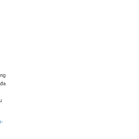
ong
 đa
u
m-