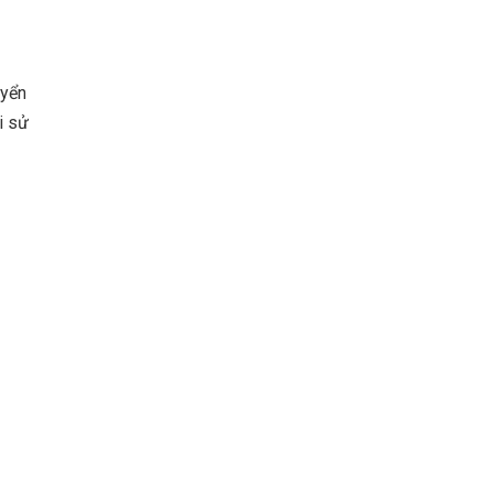
uyển
i sử