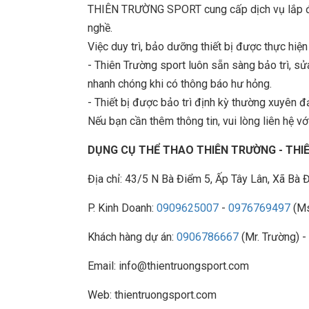
THIÊN TRƯỜNG SPORT cung cấp dịch vụ lắp đặt
nghề.
Việc duy trì, bảo dưỡng thiết bị được thực hiệ
- Thiên Trường sport luôn sẵn sàng bảo trì, 
nhanh chóng khi có thông báo hư hỏng.
- Thiết bị được bảo trì định kỳ thường xuyên đ
Nếu bạn cần thêm thông tin, vui lòng liên hệ với
DỤNG CỤ THỂ THAO THIÊN TRƯỜNG - TH
Địa chỉ: 43/5 N Bà Điểm 5, Ấp Tây Lân, Xã B
P. Kinh Doanh:
0909625007
-
0976769497
(Ms
Khách hàng dự án:
0906786667
(Mr. Trường) -
Email: info@thientruongsport.com
Web: thientruongsport.com