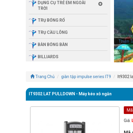
DỤNG CỤ TRẺ EM NGOÀI
TRỜI
TRỤ BÓNG RỔ
TRỤ CẦU LÔNG
Thiên T
Thiên T
BÀN BÓNG BÀN
BILLIARDS
THIẾT BỊ PHÒNG GYM GIA
ĐÌNH
Trang Chủ
giàn tập impulse series IT9
It9302 l
SẢN PHẨM MASSAGE
IT9302 LAT PULLDOWN - Máy kéo xô ngắn
THIẾT BỊ PHÒNG GYM MBH
FITNESS
Mã
GIÀN TẬP ĐA NĂNG
Giá:
THIẾT BỊ PHÒNG GYM
Mã 