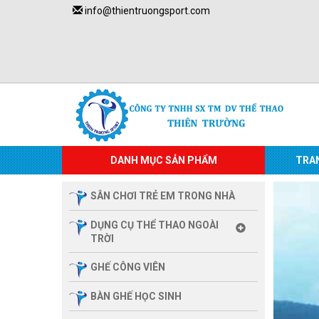
info@thientruongsport.com
DANH MỤC SẢN PHẨM
TRA
SÂN CHƠI TRẺ EM TRONG NHÀ
DỤNG CỤ THỂ THAO NGOÀI
TRỜI
GHẾ CÔNG VIÊN
BÀN GHẾ HỌC SINH