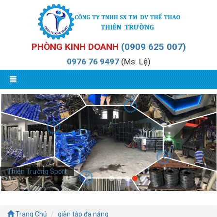
PHÒNG KINH DOANH
(0909 625 007)
0976 76 9497
(Ms. Lệ)
Thiên Trường Sport
Trang Chủ
giàn tập đa năng