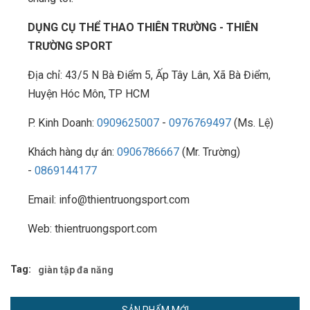
DỤNG CỤ THỂ THAO THIÊN TRƯỜNG - THIÊN
TRƯỜNG SPORT
Địa chỉ: 43/5 N Bà Điểm 5, Ấp Tây Lân, Xã Bà Điểm,
Huyện Hóc Môn, TP HCM
P. Kinh Doanh:
0909625007
-
0976769497
(Ms. Lệ)
Khách hàng dự án:
0906786667
(Mr. Trường)
-
0869144177
Email: info@thientruongsport.com
Web: thientruongsport.com
Tag:
giàn tập đa năng
SẢN PHẨM MỚI