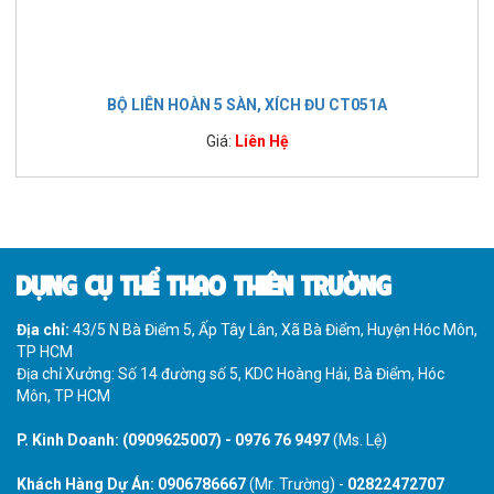
BỘ LIÊN HOÀN 5 SÀN, XÍCH ĐU CT051A
Giá:
Liên Hệ
DỤNG CỤ THỂ THAO THIÊN TRƯỜNG
Địa chỉ:
43/5 N Bà Điểm 5, Ấp Tây Lân, Xã Bà Điểm, Huyện Hóc Môn,
TP HCM
Địa chỉ Xưởng: Số 14 đường số 5, KDC Hoàng Hải, Bà Điểm, Hóc
Môn, TP HCM
P. Kinh Doanh:
(0909625007)
-
0976 76 9497
(Ms. Lệ)
Khách Hàng Dự Án:
0906786667
(Mr. Trường) -
02822472707