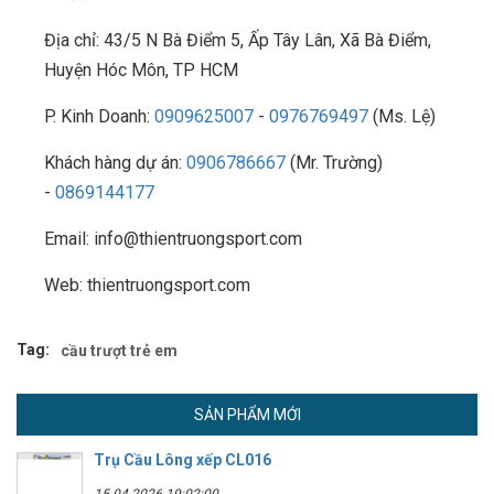
Địa chỉ: 43/5 N Bà Điểm 5, Ấp Tây Lân, Xã Bà Điểm,
Huyện Hóc Môn, TP HCM
P. Kinh Doanh:
0909625007
-
0976769497
(Ms. Lệ)
Khách hàng dự án:
0906786667
(Mr. Trường)
-
0869144177
Email: info@thientruongsport.com
Web: thientruongsport.com
Tag:
cầu trượt trẻ em
SẢN PHẨM MỚI
Trụ Cầu Lông xếp CL016
15-04-2026 19:02:00