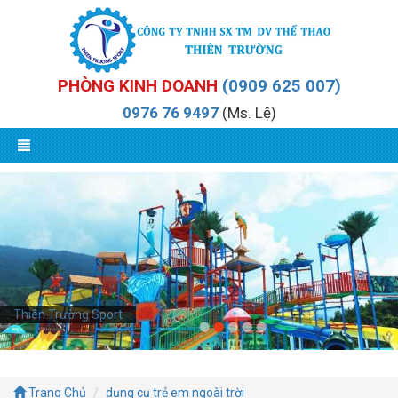
PHÒNG KINH DOANH
(0909 625 007)
0976 76 9497
(Ms. Lệ)
Thiên Trường Sport
Trang Chủ
dụng cụ trẻ em ngoài trời