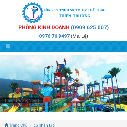
PHÒNG KINH DOANH
(0909 625 007)
0976 76 9497
(Ms. Lệ)
Thiên Trường Sport
Trang Chủ
cỏ nhân tạo