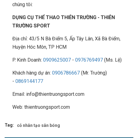
chúng tôi:
DỤNG CỤ THỂ THAO THIÊN TRƯỜNG - THIÊN
TRƯỜNG SPORT
Địa chỉ: 43/5 N Bà Điểm 5, Ấp Tây Lân, Xã Bà Điểm,
Huyện Hóc Môn, TP HCM
P. Kinh Doanh:
0909625007
-
0976769497
(Ms. Lệ)
Khách hàng dự án:
0906786667
(Mr. Trường)
-
0869144177
Email: info@thientruongsport.com
Web: thientruongsport.com
Tag:
cỏ nhân tạo sân bóng