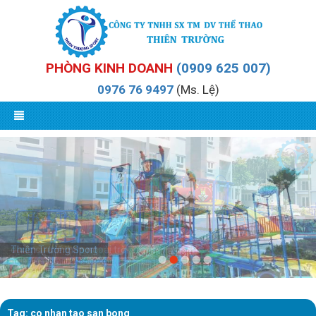
PHÒNG KINH DOANH
(0909 625 007)
0976 76 9497
(Ms. Lệ)
dụng cụ thể thao ngoài trời
Thiên Trường Sport
Tag: co nhan tao san bong