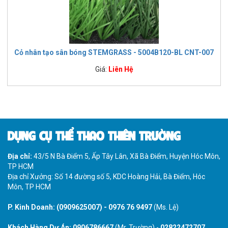
Cỏ nhân tạo sân bóng STEMGRASS - 5004B120-BL CNT-007
Giá:
Liên Hệ
DỤNG CỤ THỂ THAO THIÊN TRƯỜNG
Địa chỉ:
43/5 N Bà Điểm 5, Ấp Tây Lân, Xã Bà Điểm, Huyện Hóc Môn,
TP HCM
Địa chỉ Xưởng: Số 14 đường số 5, KDC Hoàng Hải, Bà Điểm, Hóc
Môn, TP HCM
P. Kinh Doanh:
(0909625007)
-
0976 76 9497
(Ms. Lệ)
Khách Hàng Dự Án:
0906786667
(Mr. Trường) -
02822472707