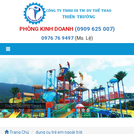
PHÒNG KINH DOANH
(0909 625 007)
0976 76 9497
(Ms. Lệ)
Thiên Trường Sport
Trang Chủ
dụng cụ trẻ em ngoài trời