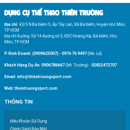
DỤNG CỤ THỂ THAO THIÊN TRƯỜNG
Địa chỉ:
43/5 N Bà Điểm 5, Ấp Tây Lân, Xã Bà Điểm, Huyện Hóc Môn,
TP HCM
Địa chỉ Xưởng: Số 14 đường số 5, KDC Hoàng Hải, Bà Điểm, Hóc
Môn, TP HCM
P. Kinh Doanh:
(0909625007)
-
0976 76 9497
(Ms. Lệ)
Khách Hàng Dự Án:
0906786667
(Mr. Trường) -
02822472707
Email:
info@thientruongsport.com
Web:
thientruongsport.com
THÔNG TIN
Điều Khoản Sử Dụng
Chính Sách Bảo Mật