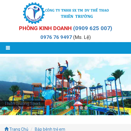
PHÒNG KINH DOANH
(0909 625 007)
0976 76 9497
(Ms. Lệ)
Thiên Trường Sport
Trang Chủ
Bập bênh trẻ em