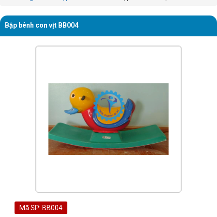
Bập bênh con vịt BB004
Mã SP: BB004