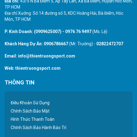
Địa chỉ:
43/5 N Bà Điểm 5, Ấp Tây Lân, Xã Bà Điểm, Huyện Hóc Môn,
TP HCM
Địa chỉ Xưởng: Số 14 đường số 5, KDC Hoàng Hải, Bà Điểm, Hóc
Môn, TP HCM
P. Kinh Doanh:
(0909625007)
-
0976 76 9497
(Ms. Lệ)
Khách Hàng Dự Án:
0906786667
(Mr. Trường) -
02822472707
Email:
info@thientruongsport.com
Web:
thientruongsport.com
THÔNG TIN
Điều Khoản Sử Dụng
Chính Sách Bảo Mật
Hình Thức Thanh Toán
Chính Sách Bảo Hành Bảo Trì