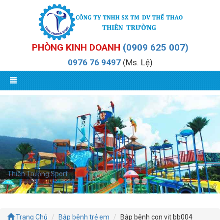
PHÒNG KINH DOANH
(0909 625 007)
0976 76 9497
(Ms. Lệ)
Thiên Trường Sport
Trang Chủ
Bập bênh trẻ em
Bập bênh con vịt bb004