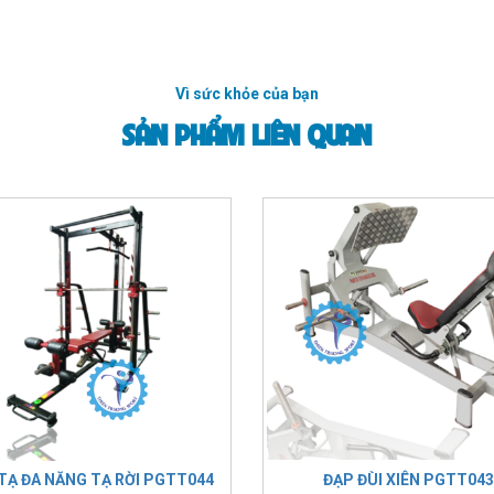
Vì sức khỏe của bạn
SẢN PHẨM LIÊN QUAN
 TẠ ĐA NĂNG TẠ RỜI PGTT044
ĐẠP ĐÙI XIÊN PGTT043