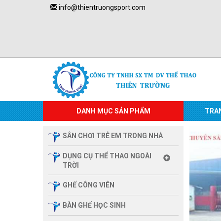
info@thientruongsport.com
DANH MỤC SẢN PHẨM
TRA
SÂN CHƠI TRẺ EM TRONG NHÀ
DỤNG CỤ THỂ THAO NGOÀI
TRỜI
GHẾ CÔNG VIÊN
BÀN GHẾ HỌC SINH