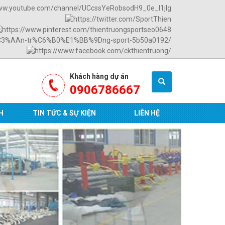
Khách hàng dự án
0906786667
H
TIN TỨC & SỰ KIỆN
LIÊN HỆ