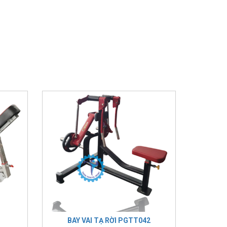
BAY VAI TẠ RỜI PGTT042