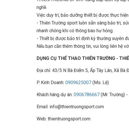
nghề.
Việc duy trì, bảo dưỡng thiết bị được thực hiệ
- Thiên Trường sport luôn sẵn sàng bảo trì, 
nhanh chóng khi có thông báo hư hỏng.
- Thiết bị được bảo trì định kỳ thường xuyên đ
Nếu bạn cần thêm thông tin, vui lòng liên hệ với
DỤNG CỤ THỂ THAO THIÊN TRƯỜNG - TH
Địa chỉ: 43/5 N Bà Điểm 5, Ấp Tây Lân, Xã B
P. Kinh Doanh:
0909625007
(Ms. Lệ)
Khách hàng dự án:
0906786667
(Mr. Trường) -
Email: info@thientruongsport.com
Web: thientruongsport.com