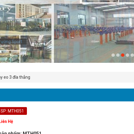
rường Sport
y eo 3 đĩa thẳng
 SP: MTH051
Liên Hệ
sản phẩm: MTH051