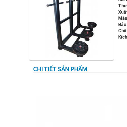
IMPULSE FITNESS
Thư
Xuất
THIẾT BỊ PHÒNG GYM THIÊN
TRƯỜNG
Màu
Bảo
CỎ NHÂN TẠO
Chất
Kích
CHI TIẾT SẢN PHẨM