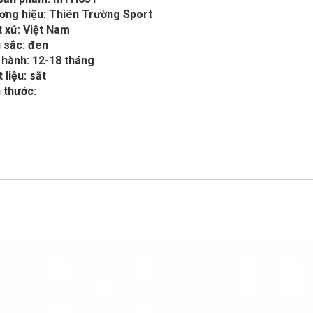
ơng hiệu: Thiên Trường Sport
 xứ: Việt Nam
 sắc: đen
 hành: 12-18 tháng
 liệu: sắt
 thước: