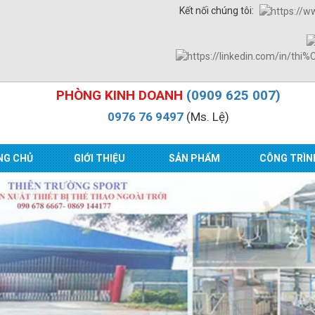
Kết nối chúng tôi:
PHÒNG KINH DOANH
(0909 625 007)
0976 76 9497
(Ms. Lệ)
NG CHỦ
GIỚI THIỆU
SẢN PHẨM
CÔNG TRÌN