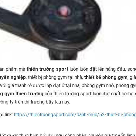
 sản phẩm mà
thiên trường sport
luôn luôn đặt lên hàng đầu, son
uyên nghiệp
, thiết bị phòng gym tại nhà,
thiết kế phòng gym
, gi
với giá thành rẻ được lắp đặt ở tại nhà, phòng gym nhỏ, phòng g
ng gym thiên trường
của thiên trường sport luôn đặt chất lượng
g ty trên thị trường bấy lâu nay.
ại link:
https://thientruongsport.com/danh-muc/52-thiet-bi-phon
 được thực hiện bởi đội ngũ công nhân, chuyên gia tư vấn lành