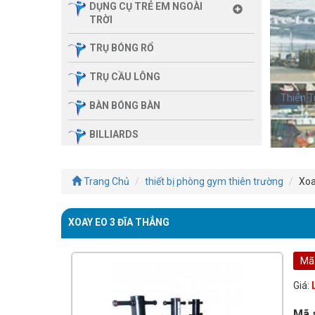
DỤNG CỤ TRẺ EM NGOÀI
TRỜI
TRỤ BÓNG RỔ
TRỤ CẦU LÔNG
Thiên T
BÀN BÓNG BÀN
BILLIARDS
THIẾT BỊ PHÒNG GYM GIA
ĐÌNH
Trang Chủ
thiết bị phòng gym thiên trường
Xoa
SẢN PHẨM MASSAGE
XOAY EO 3 ĐĨA THẲNG
THIẾT BỊ PHÒNG GYM MBH
FITNESS
Mã
GIÀN TẬP ĐA NĂNG
Giá:
THIẾT BỊ PHÒNG GYM
Mã 