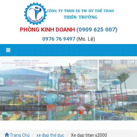
PHÒNG KINH DOANH
(0909 625 007)
0976 76 9497
(Ms. Lệ)
Thiên Trường Sport
Thiên Trường Sport
Trang Chủ
xe đạp thể dục
Xe dạp titan s2000