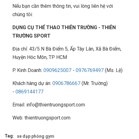
Nếu bạn cần thêm thông tin, vui lòng liên hệ với
chúng tôi:
DỤNG CỤ THỂ THAO THIÊN TRƯỜNG - THIÊN
TRƯỜNG SPORT
Địa chỉ: 43/5 N Bà Điểm 5, Ấp Tây Lân, Xã Bà Điểm,
Huyện Hóc Môn, TP HCM
P. Kinh Doanh:
0909625007
-
0976769497
(Ms. Lệ)
Khách hàng dự án:
0906786667
(Mr. Trường)
-
0869144177
Email: info@thientruongsport.com
Web: thientruongsport.com
Tag:
xe đạp phòng gym