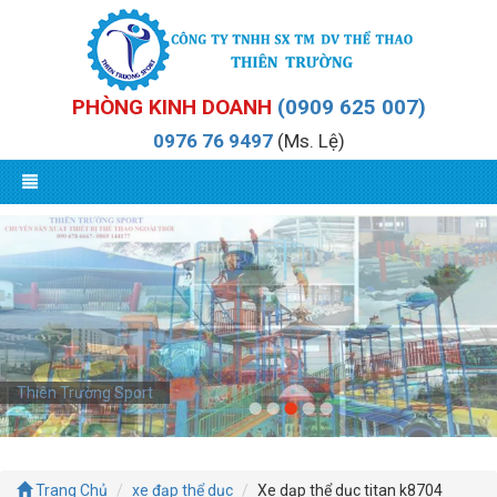
PHÒNG KINH DOANH
(0909 625 007)
0976 76 9497
(Ms. Lệ)
Thiên Trường Sport
Thiên Trường Sport
Trang Chủ
xe đạp thể dục
Xe dạp thể dục titan k8704