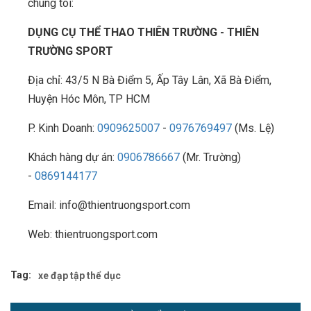
chúng tôi:
DỤNG CỤ THỂ THAO THIÊN TRƯỜNG - THIÊN
TRƯỜNG SPORT
Địa chỉ: 43/5 N Bà Điểm 5, Ấp Tây Lân, Xã Bà Điểm,
Huyện Hóc Môn, TP HCM
P. Kinh Doanh:
0909625007
-
0976769497
(Ms. Lệ)
Khách hàng dự án:
0906786667
(Mr. Trường)
-
0869144177
Email: info@thientruongsport.com
Web: thientruongsport.com
Tag:
xe đạp tập thể dục