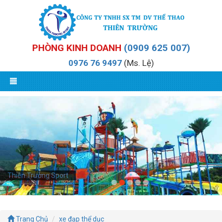
PHÒNG KINH DOANH
(0909 625 007)
0976 76 9497
(Ms. Lệ)
Thiên Trường Sport
Trang Chủ
xe đạp thể dục