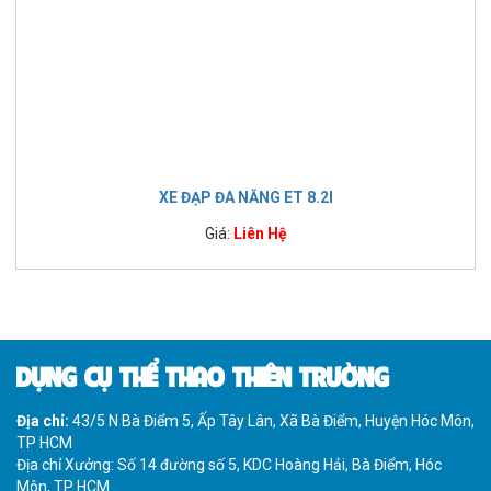
XE ĐẠP ĐA NĂNG ET 8.2I
Giá:
Liên Hệ
DỤNG CỤ THỂ THAO THIÊN TRƯỜNG
Địa chỉ:
43/5 N Bà Điểm 5, Ấp Tây Lân, Xã Bà Điểm, Huyện Hóc Môn,
TP HCM
Địa chỉ Xưởng: Số 14 đường số 5, KDC Hoàng Hải, Bà Điểm, Hóc
Môn, TP HCM