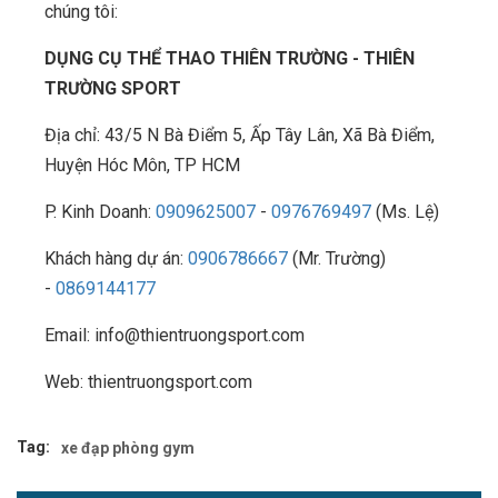
chúng tôi:
DỤNG CỤ THỂ THAO THIÊN TRƯỜNG - THIÊN
TRƯỜNG SPORT
Địa chỉ: 43/5 N Bà Điểm 5, Ấp Tây Lân, Xã Bà Điểm,
Huyện Hóc Môn, TP HCM
P. Kinh Doanh:
0909625007
-
0976769497
(Ms. Lệ)
Khách hàng dự án:
0906786667
(Mr. Trường)
-
0869144177
Email: info@thientruongsport.com
Web: thientruongsport.com
Tag:
xe đạp phòng gym