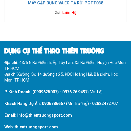
MÁY GẬP BỤNG VÀ EO TẠ RỜI PGTT038
Giá:
Liên Hệ
DỤNG CỤ THỂ THAO THIÊN TRƯỜNG
Địa chỉ:
43/5 N Bà Điểm 5, Ấp Tây Lân, Xã Bà Điểm, Huyện Hóc Môn,
TP HCM
Địa chỉ Xưởng: Số 14 đường số 5, KDC Hoàng Hải, Bà Điểm, Hóc
Môn, TP HCM
P. Kinh Doanh:
(0909625007)
-
0976 76 9497
(Ms. Lệ)
Khách Hàng Dự Án:
0906786667
(Mr. Trường) -
02822472707
Email:
info@thientruongsport.com
Web:
thientruongsport.com