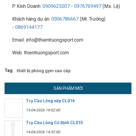
P. Kinh Doanh:
0909625007
-
0976769497
(Ms. Lệ)
Khách hàng dự án:
0906786667
(Mr. Trường)
-
0869144177
Email: info@thientruongsport.com
Web: thientruongsport.com
Tag:
thiết bị phòng gym cao cấp
SẢN PHẨM MỚI
Trụ Cầu Lông xếp CL016
15-04-2026 19:02:00
Trụ Cầu Lông Cố ĐỊnh CL015
14-04-2026 14:32:00