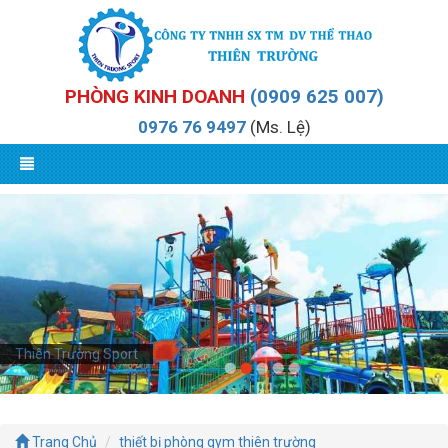
PHÒNG KINH DOANH
(0909 625 007)
0976 76 9497
(Ms. Lệ)
Thiên Trường Sport
Trang Chủ
thiết bị phòng gym thiên trường