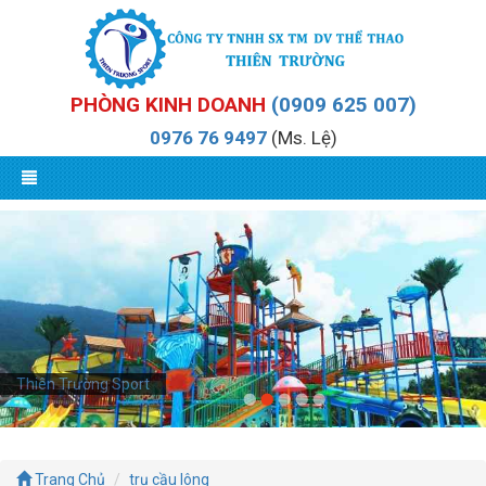
PHÒNG KINH DOANH
(0909 625 007)
0976 76 9497
(Ms. Lệ)
Thiên Trường Sport
Trang Chủ
trụ cầu lông