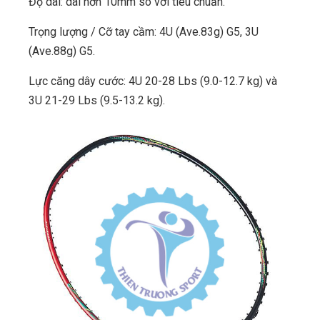
Độ dài: dài hơn 10mm so với tiêu chuẩn.
Trọng lượng / Cỡ tay cầm: 4U (Ave.83g) G5, 3U
(Ave.88g) G5.
Lực căng dây cước: 4U 20-28 Lbs (9.0-12.7 kg) và
3U 21-29 Lbs (9.5-13.2 kg).