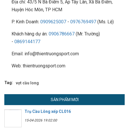
Địa chỉ: 43/5 N Bà Điểm 5, Ấp Tây Lân, Xã Bà Điểm,
Huyện Hóc Môn, TP HCM
P. Kinh Doanh:
0909625007
-
0976769497
(Ms. Lệ)
Khách hàng dự án:
0906786667
(Mr. Trường)
-
0869144177
Email: info@thientruongsport.com
Web: thientruongsport.com
Tag:
vợt cầu long
SẢN PHẨM MỚI
Trụ Cầu Lông xếp CL016
15-04-2026 19:02:00