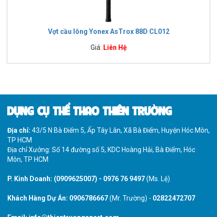
Vợt cầu lông Yonex AsTrox 88D CL012
Giá:
Liên Hệ
DỤNG CỤ THỂ THAO THIÊN TRƯỜNG
Địa chỉ:
43/5 N Bà Điểm 5, Ấp Tây Lân, Xã Bà Điểm, Huyện Hóc Môn,
TP HCM
Địa chỉ Xưởng: Số 14 đường số 5, KDC Hoàng Hải, Bà Điểm, Hóc
Môn, TP HCM
P. Kinh Doanh:
(0909625007)
-
0976 76 9497
(Ms. Lệ)
Khách Hàng Dự Án:
0906786667
(Mr. Trường) -
02822472707