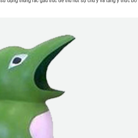
 sử dụng thùng rác gấu trúc để thu hút sự chú ý và tăng ý thức bỏ