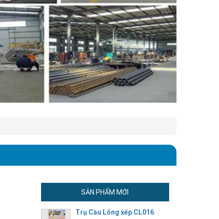
SẢN PHẨM MỚI
Trụ Cầu Lông xếp CL016