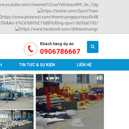
Khách hàng dự án
0906786667
H
TIN TỨC & SỰ KIỆN
LIÊN HỆ