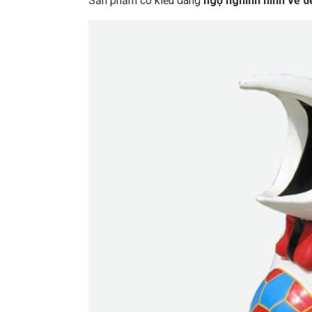
Sản phẩm có kiểu dáng
ngộ nghĩnh hình vẽ d