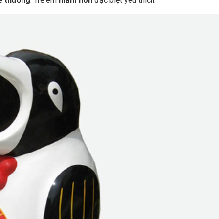
ễ thương
. Trẻ em
mầm non
đặc biệt yêu thích.