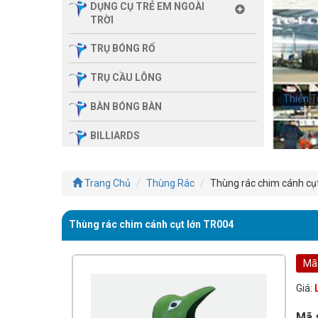
DỤNG CỤ TRẺ EM NGOÀI
TRỜI
TRỤ BÓNG RỔ
TRỤ CẦU LÔNG
Thiên T
BÀN BÓNG BÀN
BILLIARDS
THIẾT BỊ PHÒNG GYM GIA
ĐÌNH
Trang Chủ
Thùng Rác
Thùng rác chim cánh cụt
SẢN PHẨM MASSAGE
Thùng rác chim cánh cụt lớn TR004
THIẾT BỊ PHÒNG GYM MBH
FITNESS
Mã
GIÀN TẬP ĐA NĂNG
Giá:
THIẾT BỊ PHÒNG GYM
Mã 