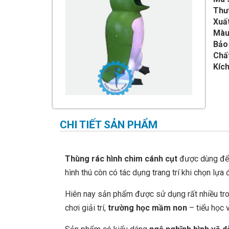
IMPULSE FITNESS
Thư
Xuất
THIẾT BỊ PHÒNG GYM THIÊN
TRƯỜNG
Màu
Bảo
CỎ NHÂN TẠO
Chấ
Kích
CHI TIẾT SẢN PHẨM
Thùng rác hình chim cánh cụt
được dùng để b
hình thú còn có tác dụng trang trí khi chọn lựa
Hiên nay sản phẩm được sử dụng rất nhiều tro
chơi giải trí,
trường học mầm non
– tiểu học 