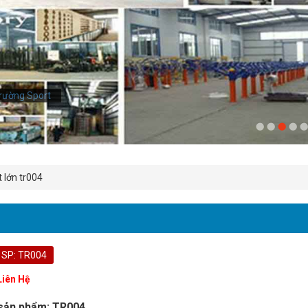
rường Sport
 lớn tr004
 SP: TR004
Liên Hệ
sản phẩm: TR004