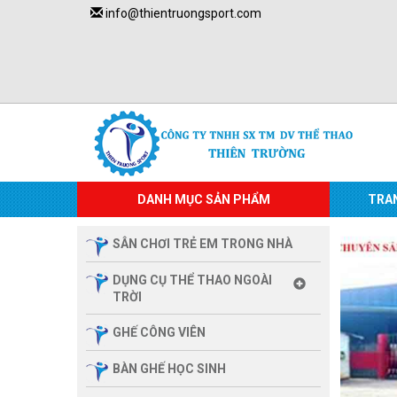
info@thientruongsport.com
DANH MỤC SẢN PHẨM
TRA
SÂN CHƠI TRẺ EM TRONG NHÀ
DỤNG CỤ THỂ THAO NGOÀI
TRỜI
GHẾ CÔNG VIÊN
BÀN GHẾ HỌC SINH