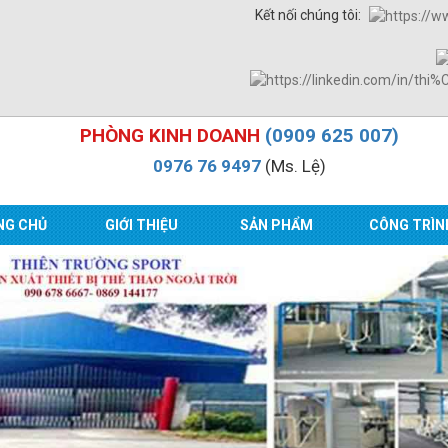
Kết nối chúng tôi:
PHÒNG KINH DOANH
(0909 625 007)
0976 76 9497
(Ms. Lệ)
NG CHỦ
GIỚI THIỆU
SẢN PHẨM
CÔNG TRÌN