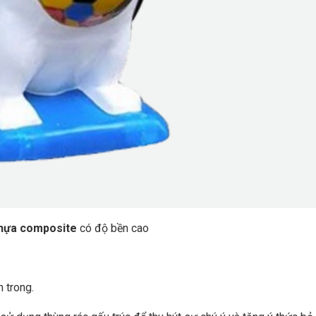
hựa composite
có độ bền cao
n trong.