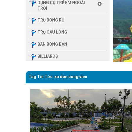
DỤNG CỤ TRẺ EM NGOÀI
TRỜI
TRỤ BÓNG RỔ
TRỤ CẦU LÔNG
Thiên T
BÀN BÓNG BÀN
BILLIARDS
THIẾT BỊ PHÒNG GYM GIA
ĐÌNH
Tag Tin Tức: xa don cong vien
SẢN PHẨM MASSAGE
THIẾT BỊ PHÒNG GYM MBH
FITNESS
GIÀN TẬP ĐA NĂNG
THIẾT BỊ PHÒNG GYM