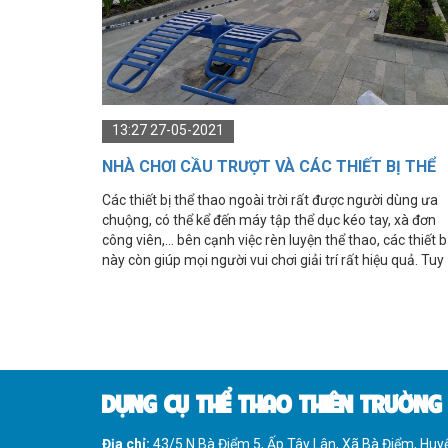
IMPULSE FITNESS
THIẾT BỊ PHÒNG GYM THIÊN
TRƯỜNG
CỎ NHÂN TẠO
13:27 27-05-2021
NHÀ CHƠI CẦU TRƯỢT VÀ CÁC THIẾT BỊ THỂ
THAO ĐƯỢC ƯA CHUỘNG
Các thiết bị thể thao ngoài trời rất được người dùng ưa
chuộng, có thể kể đến máy tập thể dục kéo tay, xà đơn
công viên,... bên cạnh việc rèn luyện thể thao, các thiết b
này còn giúp mọi người vui chơi giải trí rất hiệu quả. Tuy
nhiên có rất nhiều người vẫn còn chưa biết rõ về các thiế
bị này, hãy cùng tìm hiểu kĩ hơn về các thiết bị thể thao
thông dụng này.
DỤNG CỤ THỂ THAO THIÊN TRƯỜNG
Địa chỉ:
43/5 N Bà Điểm 5, Ấp Tây Lân, Xã Bà Điểm, Hu