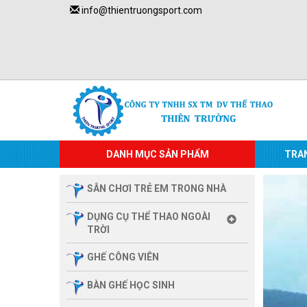
info@thientruongsport.com
DANH MỤC SẢN PHẨM
TRA
SÂN CHƠI TRẺ EM TRONG NHÀ
DỤNG CỤ THỂ THAO NGOÀI
TRỜI
GHẾ CÔNG VIÊN
BÀN GHẾ HỌC SINH