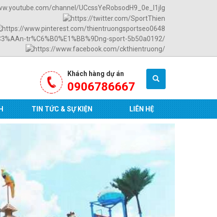
Khách hàng dự án
0906786667
H
TIN TỨC & SỰ KIỆN
LIÊN HỆ