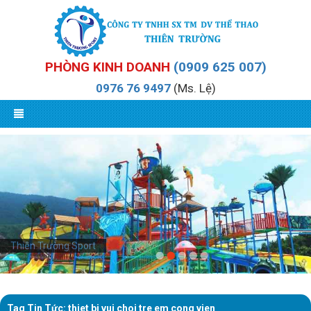
PHÒNG KINH DOANH
(0909 625 007)
0976 76 9497
(Ms. Lệ)
Thiên Trường Sport
Tag Tin Tức: thiet bi vui choi tre em cong vien