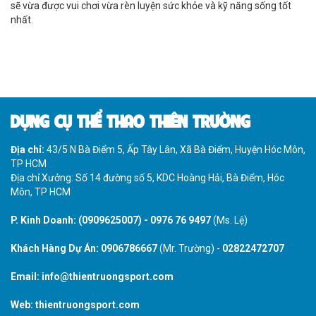
sẽ vừa được vui chơi vừa rèn luyện sức khỏe và kỹ năng sống tốt
nhất.
DỤNG CỤ THỂ THAO THIÊN TRƯỜNG
Địa chỉ:
43/5 N Bà Điểm 5, Ấp Tây Lân, Xã Bà Điểm, Huyện Hóc Môn,
TP HCM
Địa chỉ Xưởng: Số 14 đường số 5, KDC Hoàng Hải, Bà Điểm, Hóc
Môn, TP HCM
P. Kinh Doanh:
(0909625007)
-
0976 76 9497
(Ms. Lệ)
Khách Hàng Dự Án:
0906786667
(Mr. Trường) -
02822472707
Email:
info@thientruongsport.com
Web:
thientruongsport.com