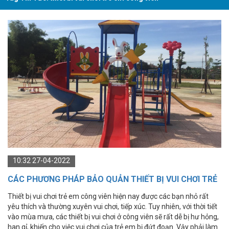
10:32 27-04-2022
CÁC PHƯƠNG PHÁP BẢO QUẢN THIẾT BỊ VUI CHƠI TRẺ
EM CÔNG VIÊN
Thiết bị vui chơi trẻ em công viên hiện nay được các bạn nhỏ rất
yêu thích và thường xuyên vui chơi, tiếp xúc. Tuy nhiên, với thời tiết
vào mùa mưa, các thiết bị vui chơi ở công viên sẽ rất dễ bị hư hỏng,
han gỉ, khiến cho việc vui chơi của trẻ em bị đứt đoạn. Vậy phải làm