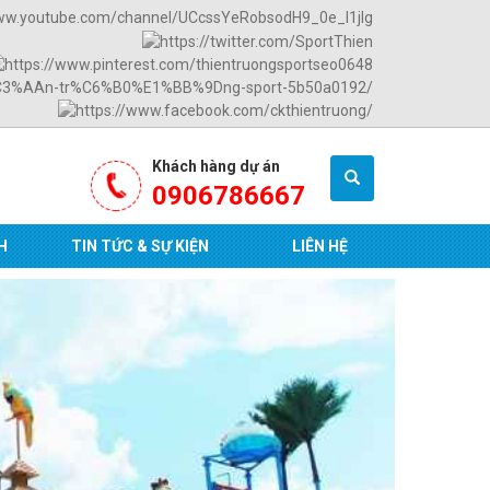
Khách hàng dự án
0906786667
H
TIN TỨC & SỰ KIỆN
LIÊN HỆ