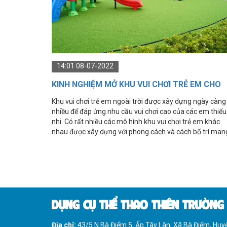
IMPULSE FITNESS
THIẾT BỊ PHÒNG GYM THIÊN
TRƯỜNG
CỎ NHÂN TẠO
14:01 08-07-2022
KINH NGHIỆM MỞ KHU VUI CHƠI TRẺ EM CHO
NGƯỜI MỚI BẮT ĐẦU
Khu vui chơi trẻ em ngoài trời được xây dựng ngày càng
nhiều để đáp ứng nhu cầu vui chơi cao của các em thiếu
nhi. Có rất nhiều các mô hình khu vui chơi trẻ em khác
nhau được xây dựng với phong cách và cách bố trí man
phong cách riêng. Tuy nhiên, để xây dựng được khu vui
chơi trẻ em ưng ý các bạn cần phải có kinh nghiệm thi
công sân chơi trẻ em.
DỤNG CỤ THỂ THAO THIÊN TRƯỜNG
Địa chỉ:
43/5 N Bà Điểm 5, Ấp Tây Lân, Xã Bà Điểm, Hu