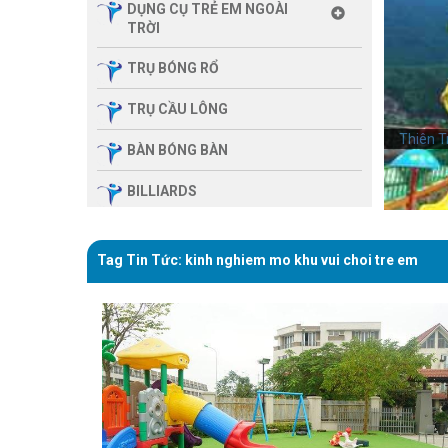
DỤNG CỤ TRẺ EM NGOÀI
TRỜI
TRỤ BÓNG RỔ
TRỤ CẦU LÔNG
Thiên T
BÀN BÓNG BÀN
BILLIARDS
THIẾT BỊ PHÒNG GYM GIA
ĐÌNH
Tag Tin Tức: kinh nghiem mo khu vui choi tre em
SẢN PHẨM MASSAGE
THIẾT BỊ PHÒNG GYM MBH
FITNESS
GIÀN TẬP ĐA NĂNG
THIẾT BỊ PHÒNG GYM