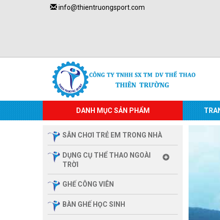
info@thientruongsport.com
DANH MỤC SẢN PHẨM
TRA
SÂN CHƠI TRẺ EM TRONG NHÀ
DỤNG CỤ THỂ THAO NGOÀI
TRỜI
GHẾ CÔNG VIÊN
BÀN GHẾ HỌC SINH