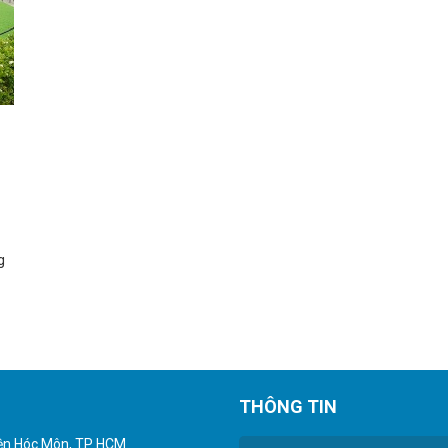
g
THÔNG TIN
yện Hóc Môn, TP HCM