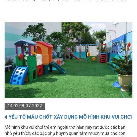
được nơi cung cấp thiết bị vui chơi chất lượng, giá rẻ đây?
14:01 08-07-2022
4 YẾU TỐ MẤU CHỐT XÂY DỰNG MÔ HÌNH KHU VUI CHƠI
TRẺ EM NGOÀI TRỜI
Mô hình khu vui chơi trẻ em ngoài trời hiện nay rất được các bạn
nhỏ yêu thích, các bậc phụ huynh quan tâm muốn mua cho con