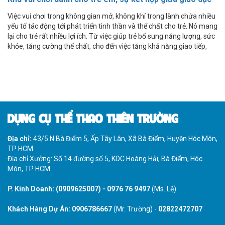
và giải trí
Việc vui chơi trong không gian mở, không khí trong lành chứa nhiều
yếu tố tác động tới phát triển tinh thần và thể chất cho trẻ. Nó mang
lại cho trẻ rất nhiều lợi ích. Từ việc giúp trẻ bổ sung năng lượng, sức
khỏe, tăng cường thể chất, cho đến việc tăng khả năng giao tiếp,
tương tác với xã hội. Trẻ nhỏ sẽ có thể nói chuyện, cùng nhau vui
chơi, giải trí với các bạn
DỤNG CỤ THỂ THAO THIÊN TRƯỜNG
Địa chỉ:
43/5 N Bà Điểm 5, Ấp Tây Lân, Xã Bà Điểm, Huyện Hóc Môn,
TP HCM
Địa chỉ Xưởng: Số 14 đường số 5, KDC Hoàng Hải, Bà Điểm, Hóc
Môn, TP HCM
P. Kinh Doanh:
(0909625007)
-
0976 76 9497
(Ms. Lệ)
Khách Hàng Dự Án:
0906786667
(Mr. Trường) -
02822472707