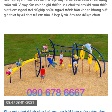
mẫu mã. Vì vậy cần có báo giá thiết bị vui chơi trẻ em khi mua thiết
bị trẻ em ngoài trời để giúp nhiều người tránh băn khoăn không biết
giá thiết bị vui chơi trẻ em nào là hợp lý và làm sao để lựa chọn
được thiết bị vui chơi có giá hợp túi tiền. Để giải đáp được vấn đề này
chúng ta cần có bảng báo giá thiết bị khu vui chơi trẻ em.
08:47 08-01-2021
Khu vui chơi dành cho trẻ em, sự kết hợp giữa giáo dục