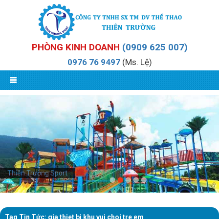
PHÒNG KINH DOANH
(0909 625 007)
0976 76 9497
(Ms. Lệ)
Thiên Trường Sport
Tag Tin Tức: gia thiet bi khu vui choi tre em