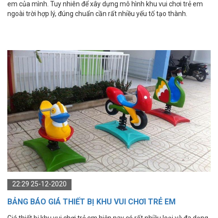
em của mình. Tuy nhiên để xây dựng mô hình khu vui chơi trẻ em
ngoài trời hợp lý, đúng chuẩn cần rất nhiều yếu tố tạo thành.
22:29 25-12-2020
BẢNG BÁO GIÁ THIẾT BỊ KHU VUI CHƠI TRẺ EM
Giá thiết bị khu vui chơi trẻ em hiện nay có rất nhiều loại và đa dạng