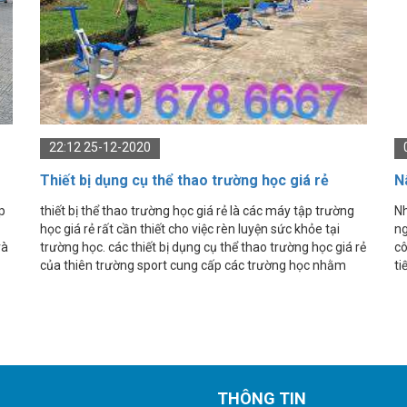
22:12 25-12-2020
Thiết bị dụng cụ thể thao trường học giá rẻ
N
tr
p
thiết bị thể thao trường học giá rẻ là các máy tập trường
Nh
học giá rẻ rất cần thiết cho việc rèn luyện sức khỏe tại
ng
và
trường học. các thiết bị dụng cụ thể thao trường học giá rẻ
cô
của thiên trường sport cung cấp các trường học nhằm
ti
phục vụ nhu cầu thể thao của các học sinh, sinh viên ở
có
trường.
th
THÔNG TIN