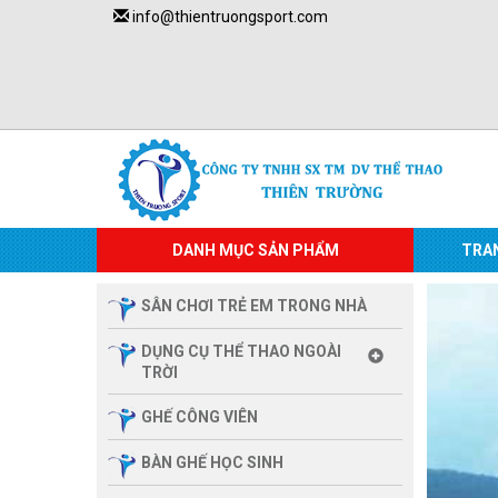
info@thientruongsport.com
DANH MỤC SẢN PHẨM
TRA
SÂN CHƠI TRẺ EM TRONG NHÀ
DỤNG CỤ THỂ THAO NGOÀI
TRỜI
GHẾ CÔNG VIÊN
BÀN GHẾ HỌC SINH