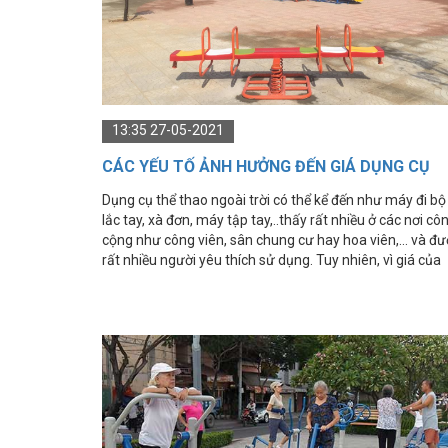
IMPULSE FITNESS
THIẾT BỊ PHÒNG GYM THIÊN
TRƯỜNG
CỎ NHÂN TẠO
13:35 27-05-2021
CÁC YẾU TỐ ẢNH HƯỞNG ĐẾN GIÁ DỤNG CỤ
THỂ THAO NGOÀI TRỜI
Dụng cụ thể thao ngoài trời có thể kể đến như máy đi bộ
lắc tay, xà đơn, máy tập tay,..thấy rất nhiều ở các nơi cô
cộng như công viên, sân chung cư hay hoa viên,... và đ
rất nhiều người yêu thích sử dụng. Tuy nhiên, vì giá của
các dụng cụ thể thao ngoài trời quá khác nhau khiến ch
nhiều người băn khoăn không biết yếu tố nào sẽ ảnh
hưởng đến giá dụng cụ thể thao ngoài trời?