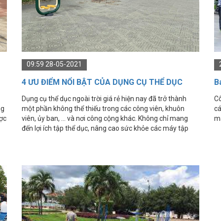
09:59 28-05-2021
4 ƯU ĐIỂM NỔI BẬT CỦA DỤNG CỤ THỂ DỤC
B
NGOÀI TRỜI GIÁ RẺ
s
​​​​​​​Dụng cụ thể dục ngoài trời giá rẻ hiện nay đã trở thành
Cô
ng
một phần không thể thiếu trong các công viên, khuôn
cá
ược
viên, ủy ban, … và nơi công cộng khác. Không chỉ mang
mạ
đến lợi ích tập thể dục, nâng cao sức khỏe các máy tập
o
thể thao ngoài trời còn giúp công viên trở nên sống động,
lành mạnh hơn.