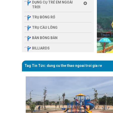
DỤNG CỤ TRẺ EM NGOÀI
TRỜI
TRỤ BÓNG RỔ
TRỤ CẦU LÔNG
Thiên T
BÀN BÓNG BÀN
BILLIARDS
THIẾT BỊ PHÒNG GYM GIA
ĐÌNH
Tag Tin Tức: dung cu the thao ngoai troi gia re
SẢN PHẨM MASSAGE
THIẾT BỊ PHÒNG GYM MBH
FITNESS
GIÀN TẬP ĐA NĂNG
THIẾT BỊ PHÒNG GYM