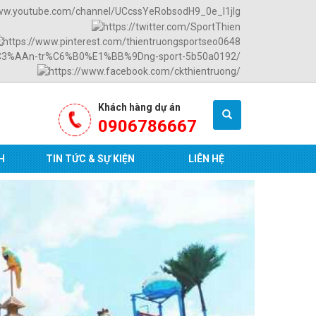
Khách hàng dự án
0906786667
H
TIN TỨC & SỰ KIỆN
LIÊN HỆ