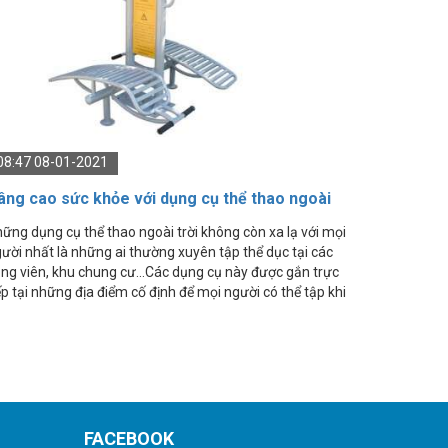
08:47 08-01-2021
âng cao sức khỏe với dụng cụ thể thao ngoài
ời
ững dụng cụ thể thao ngoài trời không còn xa lạ với mọi
ười nhất là những ai thường xuyên tập thể dục tại các
ng viên, khu chung cư...Các dụng cụ này được gắn trực
ếp tại những địa điểm cố định để mọi người có thể tập khi
 nhu cầu một cách tiện lợi và đồng thời không bị những
ành phần xấu tháo dở hay di chuyển đi nơi khác.
FACEBOOK