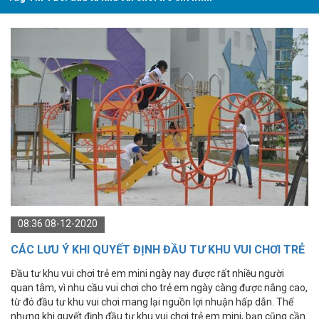
08:36 08-12-2020
CÁC LƯU Ý KHI QUYẾT ĐỊNH ĐẦU TƯ KHU VUI CHƠI TRẺ
EM MINI
Đầu tư khu vui chơi trẻ em mini ngày nay được rất nhiều người
quan tâm, vì nhu cầu vui chơi cho trẻ em ngày càng được nâng cao,
từ đó đầu tư khu vui chơi mang lại nguồn lợi nhuận hấp dẫn. Thế
nhưng khi quyết định đầu tư khu vui chơi trẻ em mini, bạn cũng cần