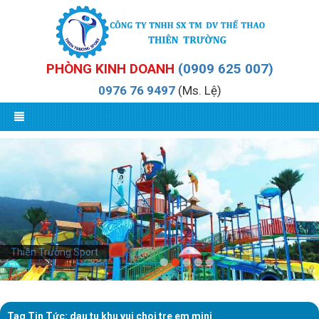
PHÒNG KINH DOANH
(0909 625 007)
0976 76 9497
(Ms. Lệ)
Thiên Trường Sport
Tag Tin Tức: dau tu khu vui choi tre em mini