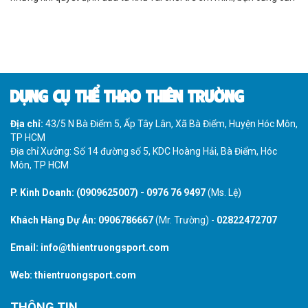
tìm hiểu kĩ các yếu tố nào quyết định đến lợi nhuận, để đưa ra quyết
định đầu tư chính xác.
DỤNG CỤ THỂ THAO THIÊN TRƯỜNG
Địa chỉ:
43/5 N Bà Điểm 5, Ấp Tây Lân, Xã Bà Điểm, Huyện Hóc Môn,
TP HCM
Địa chỉ Xưởng: Số 14 đường số 5, KDC Hoàng Hải, Bà Điểm, Hóc
Môn, TP HCM
P. Kinh Doanh:
(0909625007)
-
0976 76 9497
(Ms. Lệ)
Khách Hàng Dự Án:
0906786667
(Mr. Trường) -
02822472707
Email:
info@thientruongsport.com
Web:
thientruongsport.com
THÔNG TIN