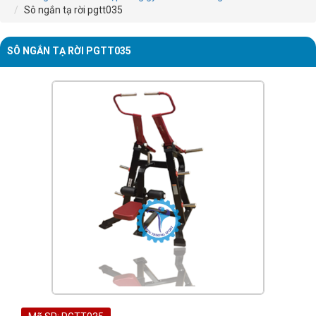
Sô ngắn tạ rời pgtt035
SÔ NGẮN TẠ RỜI PGTT035