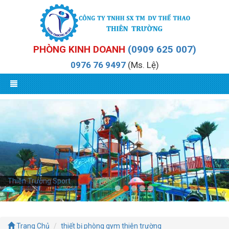
PHÒNG KINH DOANH
(0909 625 007)
0976 76 9497
(Ms. Lệ)
Thiên Trường Sport
Trang Chủ
thiết bị phòng gym thiên trường