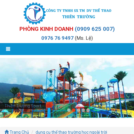
PHÒNG KINH DOANH
(0909 625 007)
0976 76 9497
(Ms. Lệ)
Thiên Trường Sport
Trang Chủ
dụng cụ thể thao trường học ngoài trời