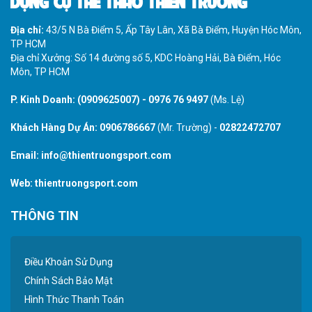
DỤNG CỤ THỂ THAO THIÊN TRƯỜNG
Địa chỉ:
43/5 N Bà Điểm 5, Ấp Tây Lân, Xã Bà Điểm, Huyện Hóc Môn,
TP HCM
Địa chỉ Xưởng: Số 14 đường số 5, KDC Hoàng Hải, Bà Điểm, Hóc
Môn, TP HCM
P. Kinh Doanh:
(0909625007)
-
0976 76 9497
(Ms. Lệ)
Khách Hàng Dự Án:
0906786667
(Mr. Trường) -
02822472707
Email:
info@thientruongsport.com
Web:
thientruongsport.com
THÔNG TIN
Điều Khoản Sử Dụng
Chính Sách Bảo Mật
Hình Thức Thanh Toán