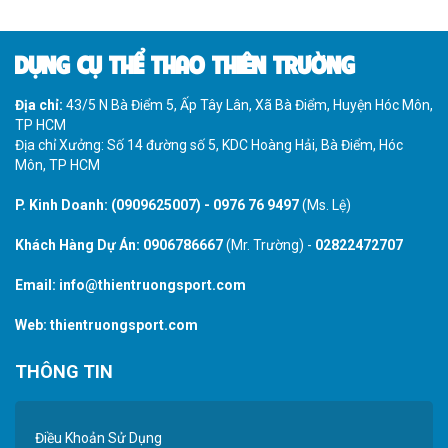
DỤNG CỤ THỂ THAO THIÊN TRƯỜNG
Địa chỉ:
43/5 N Bà Điểm 5, Ấp Tây Lân, Xã Bà Điểm, Huyện Hóc Môn,
TP HCM
Địa chỉ Xưởng: Số 14 đường số 5, KDC Hoàng Hải, Bà Điểm, Hóc
Môn, TP HCM
P. Kinh Doanh:
(0909625007)
-
0976 76 9497
(Ms. Lệ)
Khách Hàng Dự Án:
0906786667
(Mr. Trường) -
02822472707
Email:
info@thientruongsport.com
Web:
thientruongsport.com
THÔNG TIN
Điều Khoản Sử Dụng