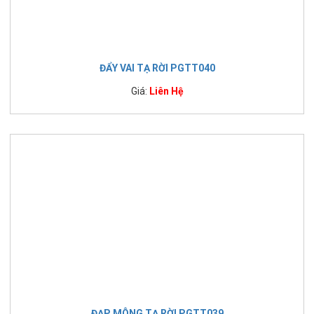
ĐẨY VAI TẠ RỜI PGTT040
Giá:
Liên Hệ
ĐẠP MÔNG TẠ RỜI PGTT039