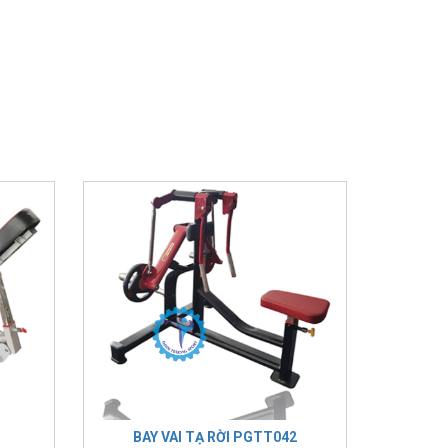
BAY VAI TẠ RỜI PGTT042