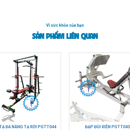
Vì sức khỏe của bạn
SẢN PHẨM LIÊN QUAN
 TẠ ĐA NĂNG TẠ RỜI PGTT044
ĐẠP ĐÙI XIÊN PGTT043