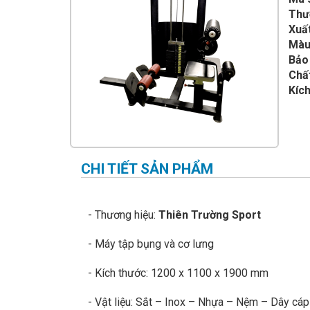
IMPULSE FITNESS
Thư
Xuất
THIẾT BỊ PHÒNG GYM THIÊN
TRƯỜNG
Màu
Bảo
CỎ NHÂN TẠO
Chất
Kích
CHI TIẾT SẢN PHẨM
- Thương hiệu:
Thiên Trường Sport
- Máy tập bụng và cơ lưng
- Kích thước: 1200 x 1100 x 1900 mm
- Vật liệu: Sắt – Inox – Nhựa – Nệm – Dây cá