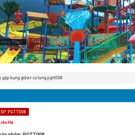
rường Sport
rường Sport
 gập bụng giữa+ cơ lưng pgtt008
 SP: PGTT008
Liên Hệ
sản phẩm: PGTT008