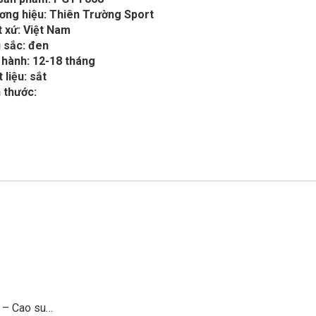
ơng hiệu: Thiên Trường Sport
 xứ: Việt Nam
 sắc: đen
 hành: 12-18 tháng
 liệu: sắt
 thước:
p – Cao su…