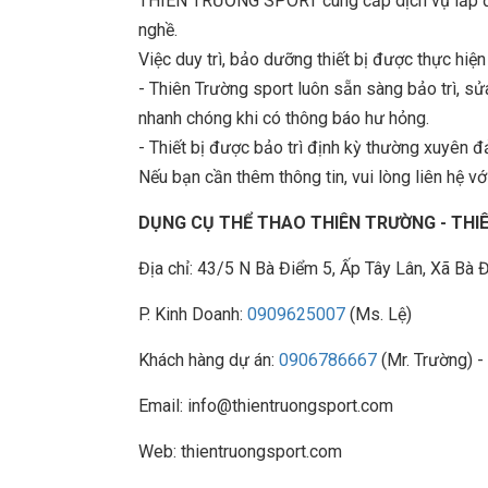
THIÊN TRƯỜNG SPORT cung cấp dịch vụ lắp đặt
nghề.
Việc duy trì, bảo dưỡng thiết bị được thực hiệ
- Thiên Trường sport luôn sẵn sàng bảo trì, 
nhanh chóng khi có thông báo hư hỏng.
- Thiết bị được bảo trì định kỳ thường xuyên đ
Nếu bạn cần thêm thông tin, vui lòng liên hệ với
DỤNG CỤ THỂ THAO THIÊN TRƯỜNG - TH
Địa chỉ: 43/5 N Bà Điểm 5, Ấp Tây Lân, Xã B
P. Kinh Doanh:
0909625007
(Ms. Lệ)
Khách hàng dự án:
0906786667
(Mr. Trường) -
Email: info@thientruongsport.com
Web: thientruongsport.com