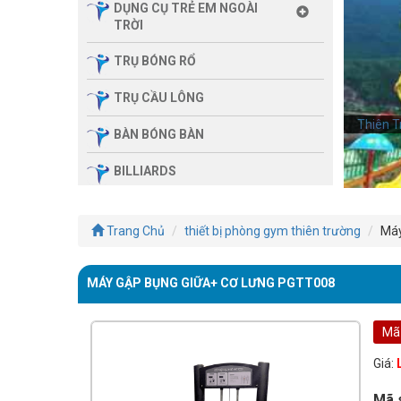
DỤNG CỤ TRẺ EM NGOÀI
TRỜI
TRỤ BÓNG RỔ
TRỤ CẦU LÔNG
Thiên T
Thiên T
BÀN BÓNG BÀN
BILLIARDS
THIẾT BỊ PHÒNG GYM GIA
ĐÌNH
Trang Chủ
thiết bị phòng gym thiên trường
Máy
SẢN PHẨM MASSAGE
MÁY GẬP BỤNG GIỮA+ CƠ LƯNG PGTT008
THIẾT BỊ PHÒNG GYM MBH
FITNESS
Mã
GIÀN TẬP ĐA NĂNG
Giá:
THIẾT BỊ PHÒNG GYM
Mã 