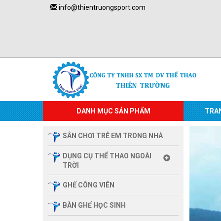
info@thientruongsport.com
DANH MỤC SẢN PHẨM
TRA
SÂN CHƠI TRẺ EM TRONG NHÀ
DỤNG CỤ THỂ THAO NGOÀI
TRỜI
GHẾ CÔNG VIÊN
BÀN GHẾ HỌC SINH