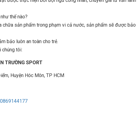
 được thực hiện bởi đội ngũ công nhân, chuyên gia tư vấn lành
n như thế nào?
sửa chữa sản phẩm trong phạm vi cả nước, sản phẩm sẽ được bảo t
ảm bảo luôn an toàn cho trẻ.
 chúng tôi:
IÊN TRƯỜNG SPORT
à Điểm, Huyện Hóc Môn, TP HCM
0869144177