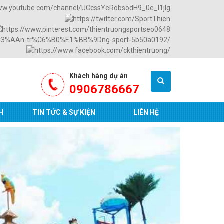
Khách hàng dự án
0906786667
H
TIN TỨC & SỰ KIỆN
LIÊN HỆ