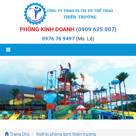
PHÒNG KINH DOANH
(0909 625 007)
0976 76 9497
(Ms. Lệ)
Thiên Trường Sport
Trang Chủ
thiết bị phòng gym thiên trường