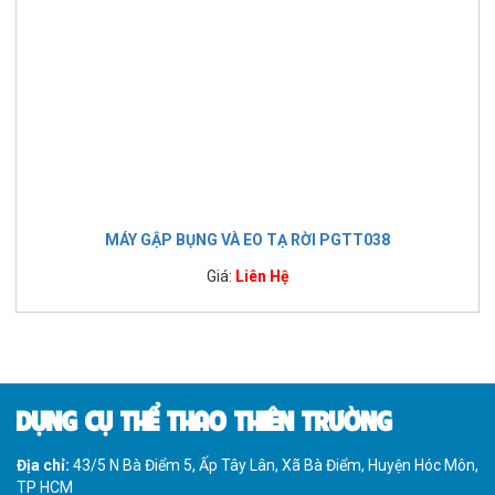
MÁY GẬP BỤNG VÀ EO TẠ RỜI PGTT038
Giá:
Liên Hệ
DỤNG CỤ THỂ THAO THIÊN TRƯỜNG
Địa chỉ:
43/5 N Bà Điểm 5, Ấp Tây Lân, Xã Bà Điểm, Huyện Hóc Môn,
TP HCM