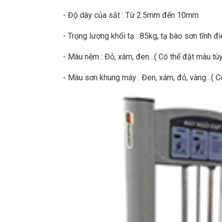
- Độ dày của sắt : Từ 2.5mm đến 10mm
- Trọng lượng khối tạ : 85kg, tạ bào sơn tĩnh đ
- Màu nệm : Đỏ, xám, đen…( Có thể đặt màu tùy 
- Màu sơn khung máy : Đen, xám, đỏ, vàng…( Có