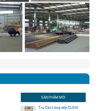
SẢN PHẨM MỚI
Trụ Cầu Lông xếp CL016