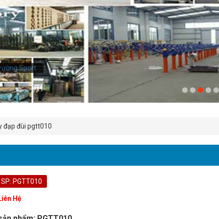
rường Sport
 đạp đùi pgtt010
 SP: PGTT010
Liên Hệ
sản phẩm: PGTT010