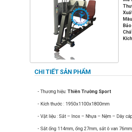
IMPULSE FITNESS
Thư
Xuất
THIẾT BỊ PHÒNG GYM THIÊN
TRƯỜNG
Màu
Bảo
CỎ NHÂN TẠO
Chất
Kích
CHI TIẾT SẢN PHẨM
- Thương hiệu:
Thiên Trường Sport
- Kích thước : 1950x1100x1800mm
- Vật liệu : Sắt – Inox – Nhựa – Nệm – Dây c
- Sắt ống 114mm, ống 27mm, sắt ô van 76m