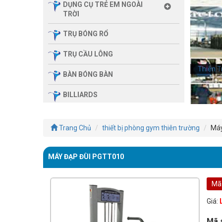
DỤNG CỤ TRẺ EM NGOÀI
TRỜI
TRỤ BÓNG RỔ
TRỤ CẦU LÔNG
Thiên T
BÀN BÓNG BÀN
BILLIARDS
THIẾT BỊ PHÒNG GYM GIA
ĐÌNH
Trang Chủ
thiết bị phòng gym thiên trường
Máy
SẢN PHẨM MASSAGE
MÁY ĐẠP ĐÙI PGTT010
THIẾT BỊ PHÒNG GYM MBH
FITNESS
Mã
GIÀN TẬP ĐA NĂNG
Giá:
THIẾT BỊ PHÒNG GYM
Mã 