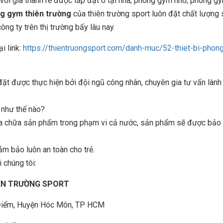
với giá thành rẻ được lắp đặt ở tại nhà, phòng gym nhỏ, phòng g
ng gym thiên trường
của thiên trường sport luôn đặt chất lượng
g ty trên thị trường bấy lâu nay.
ại link:
https://thientruongsport.com/danh-muc/52-thiet-bi-phon
 được thực hiện bởi đội ngũ công nhân, chuyên gia tư vấn lành
n như thế nào?
sửa chữa sản phẩm trong phạm vi cả nước, sản phẩm sẽ được bảo t
ảm bảo luôn an toàn cho trẻ.
 chúng tôi:
IÊN TRƯỜNG SPORT
à Điểm, Huyện Hóc Môn, TP HCM