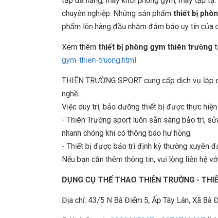
tập đa năng, máy khối phòng gym, máy tập tạ. 
chuyên nghiệp. Những sản phẩm
thiết bị phò
phẩm lên hàng đầu nhằm đảm bảo uy tín của côn
Xem thêm
thiết bị phòng gym thiên trường
t
gym-thien-truong.html
THIÊN TRƯỜNG SPORT cung cấp dịch vụ lắp đặt
nghề.
Việc duy trì, bảo dưỡng thiết bị được thực hiệ
- Thiên Trường sport luôn sẵn sàng bảo trì, 
nhanh chóng khi có thông báo hư hỏng.
- Thiết bị được bảo trì định kỳ thường xuyên đ
Nếu bạn cần thêm thông tin, vui lòng liên hệ với
DỤNG CỤ THỂ THAO THIÊN TRƯỜNG - TH
Địa chỉ: 43/5 N Bà Điểm 5, Ấp Tây Lân, Xã B