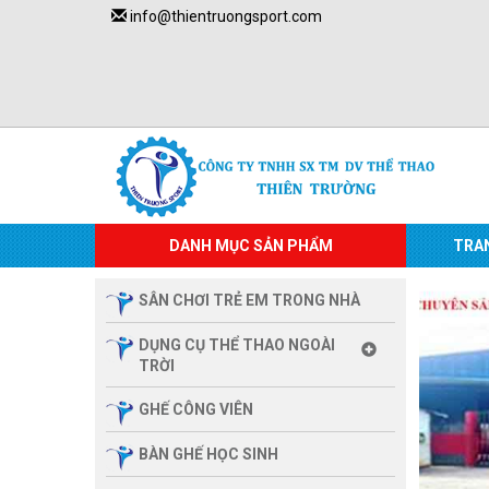
info@thientruongsport.com
DANH MỤC SẢN PHẨM
TRA
SÂN CHƠI TRẺ EM TRONG NHÀ
DỤNG CỤ THỂ THAO NGOÀI
TRỜI
GHẾ CÔNG VIÊN
BÀN GHẾ HỌC SINH