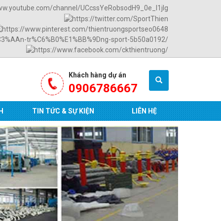
Khách hàng dự án
0906786667
H
TIN TỨC & SỰ KIỆN
LIÊN HỆ