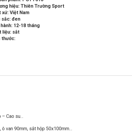
ơng hiệu: Thiên Trường Sport
 xứ: Việt Nam
 sắc: đen
 hành: 12-18 tháng
 liệu: sắt
 thước:
áp – Cao su…
m, ô van 90mm, sắt hộp 50x100mm…