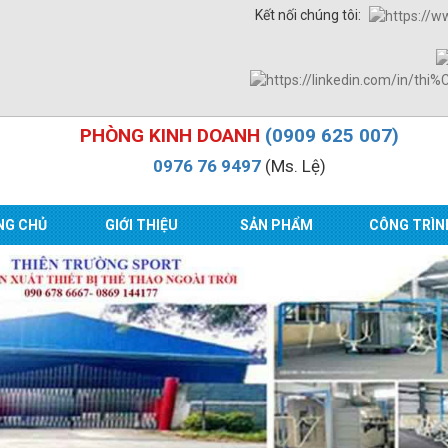
Kết nối chúng tôi:
PHÒNG KINH DOANH
(0909 625 007)
0976 76 9497
(Ms. Lệ)
NG CHỦ
GIỚI THIỆU
SẢN PHẨM
CÔNG TRÌN