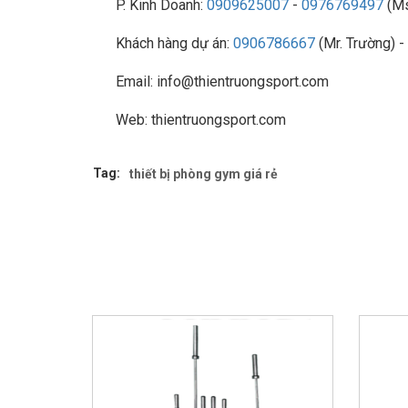
P. Kinh Doanh:
0909625007
-
0976769497
(Ms
Khách hàng dự án:
0906786667
(Mr. Trường) -
Email: info@thientruongsport.com
Web: thientruongsport.com
Tag:
thiết bị phòng gym giá rẻ