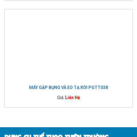
MÁY GẬP BỤNG VÀ EO TẠ RỜI PGTT038
Giá:
Liên Hệ
DỤNG CỤ THỂ THAO THIÊN TRƯỜNG