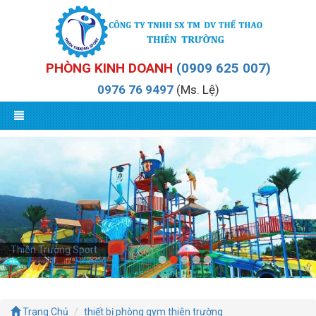
PHÒNG KINH DOANH
(0909 625 007)
0976 76 9497
(Ms. Lệ)
Thiên Trường Sport
Trang Chủ
thiết bị phòng gym thiên trường