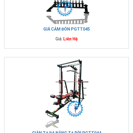
GIÁ CẮM ĐÒN PGTT045
Giá:
Liên Hệ
GIÀN TẠ ĐA NĂNG TẠ RỜI PGTT044