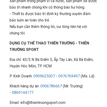
sản phẩm trong phạm vi cả nước, sản phẩm sẽ được
bảo trì nhanh chóng khi có thông báo hư hỏng.
- Thiết bị được bảo trì định kỳ thường xuyên đảm
bảo luôn an toàn cho trẻ.
Nếu bạn cần thêm thông tin, vui lòng liên hệ với
chúng tôi:
DỤNG CỤ THỂ THAO THIÊN TRƯỜNG - THIÊN
TRƯỜNG SPORT
Địa chỉ: 43/5 N Bà Điểm 5, Ấp Tây Lân, Xã Bà Điểm,
Huyện Hóc Môn, TP HCM
P. Kinh Doanh:
0909625007
-
0976769497
(Ms. Lệ)
Khách hàng dự án:
0906786667
(Mr. Trường)
-
0869144177
Email: info@thientruongsport.com