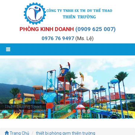
PHÒNG KINH DOANH
(0909 625 007)
0976 76 9497
(Ms. Lệ)
Thiên Trường Sport
Trang Chủ
thiết bị phòng gym thiên trường