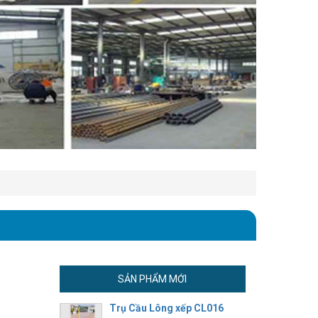
SẢN PHẨM MỚI
Trụ Cầu Lông xếp CL016