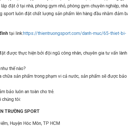
 lắp đặt ở tại nhà, phòng gym nhỏ, phòng gym chuyên nghiệp, nhà
ờng sport luôn đặt chất lượng sản phẩm lên hàng đầu nhằm đảm 
 đình
tại link:
https://thientruongsport.com/danh-muc/65-thiet-bi-
 được thực hiện bởi đội ngũ công nhân, chuyên gia tư vấn lành
n như thế nào?
sửa chữa sản phẩm trong phạm vi cả nước, sản phẩm sẽ được bảo t
ảm bảo luôn an toàn cho trẻ.
 chúng tôi:
IÊN TRƯỜNG SPORT
à Điểm, Huyện Hóc Môn, TP HCM