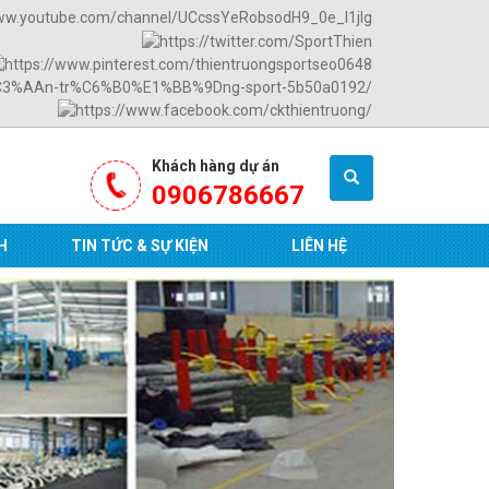
Khách hàng dự án
0906786667
H
TIN TỨC & SỰ KIỆN
LIÊN HỆ