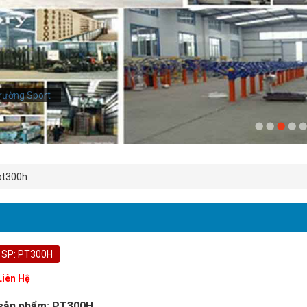
rường Sport
pt300h
 SP: PT300H
Liên Hệ
sản phẩm: PT300H