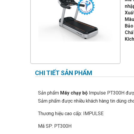
IMPULSE FITNESS
nhậ
Xuấ
THIẾT BỊ PHÒNG GYM THIÊN
TRƯỜNG
Màu
Bảo
CỎ NHÂN TẠO
Chất
Kíc
CHI TIẾT SẢN PHẨM
Sản phẩm
Máy chạy bộ
Impulse PT300H đư
Sảm phẩm được nhiều khách hàng tin dùng cho
Thương hiệu cao cấp: IMPULSE
Mã SP: PT300H