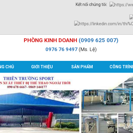
Kết nối chúng tôi:
PHÒNG KINH DOANH
(0909 625 007)
0976 76 9497
(Ms. Lệ)
NG CHỦ
GIỚI THIỆU
SẢN PHẨM
CÔNG TRÌN