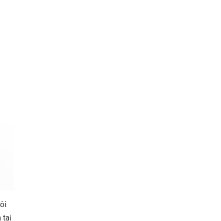
ôi
 taị