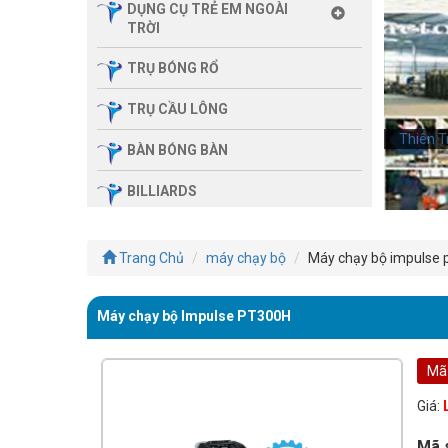
DỤNG CỤ TRẺ EM NGOÀI
TRỜI
TRỤ BÓNG RỔ
TRỤ CẦU LÔNG
Thiên T
BÀN BÓNG BÀN
BILLIARDS
THIẾT BỊ PHÒNG GYM GIA
ĐÌNH
Trang Chủ
máy chạy bộ
Máy chạy bộ impulse 
SẢN PHẨM MASSAGE
Máy chạy bộ Impulse PT300H
THIẾT BỊ PHÒNG GYM MBH
FITNESS
Mã
GIÀN TẬP ĐA NĂNG
Giá:
THIẾT BỊ PHÒNG GYM
Mã 