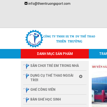
info@thientruongsport.com
DANH MỤC SẢN PHẨM
TRA
SÂN CHƠI TRẺ EM TRONG NHÀ
DỤNG CỤ THỂ THAO NGOÀI
TRỜI
GHẾ CÔNG VIÊN
BÀN GHẾ HỌC SINH