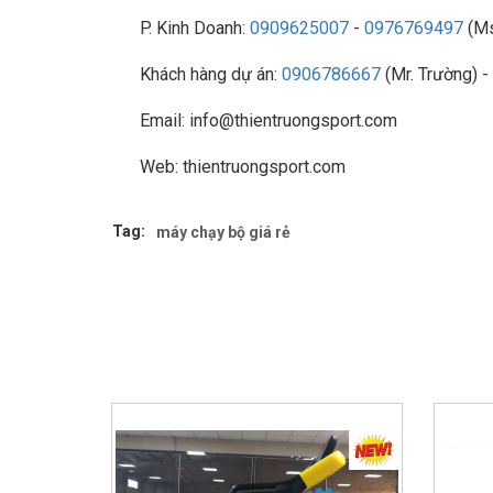
P. Kinh Doanh:
0909625007
-
0976769497
(Ms
Khách hàng dự án:
0906786667
(Mr. Trường) -
Email: info@thientruongsport.com
Web: thientruongsport.com
Tag:
máy chạy bộ giá rẻ