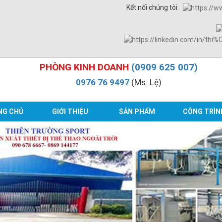
Kết nối chúng tôi:
PHÒNG KINH DOANH
(0909 625 007)
0976 76 9497
(Ms. Lệ)
NG CHỦ
GIỚI THIỆU
SẢN PHẨM
CÔNG TRÌN