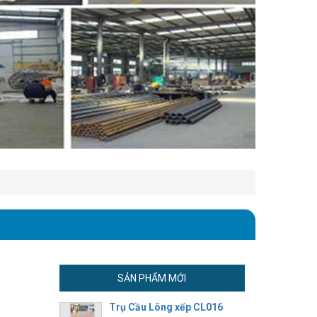
SẢN PHẨM MỚI
Trụ Cầu Lông xếp CL016