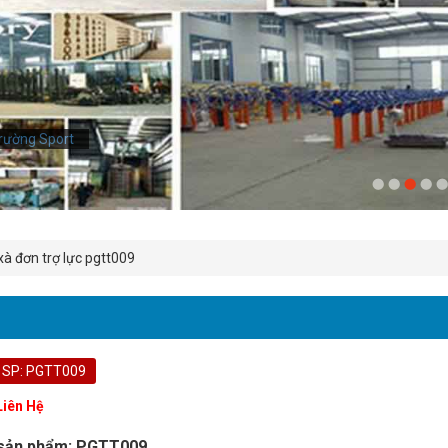
rường Sport
 xà đơn trợ lực pgtt009
 SP: PGTT009
Liên Hệ
sản phẩm: PGTT009