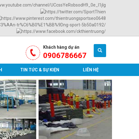
Khách hàng dự án
0906786667
H
TIN TỨC & SỰ KIỆN
LIÊN HỆ