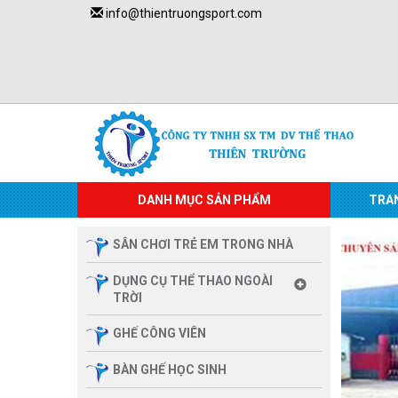
info@thientruongsport.com
DANH MỤC SẢN PHẨM
TRA
SÂN CHƠI TRẺ EM TRONG NHÀ
DỤNG CỤ THỂ THAO NGOÀI
TRỜI
GHẾ CÔNG VIÊN
BÀN GHẾ HỌC SINH