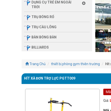
DỤNG CỤ TRẺ EM NGOÀI
TRỜI
TRỤ BÓNG RỔ
TRỤ CẦU LÔNG
Thiên T
BÀN BÓNG BÀN
BILLIARDS
THIẾT BỊ PHÒNG GYM GIA
ĐÌNH
Trang Chủ
thiết bị phòng gym thiên trường
Hít
SẢN PHẨM MASSAGE
HÍT XÀ ĐƠN TRỢ LỰC PGTT009
THIẾT BỊ PHÒNG GYM MBH
FITNESS
Mã
GIÀN TẬP ĐA NĂNG
Giá:
THIẾT BỊ PHÒNG GYM
Mã 