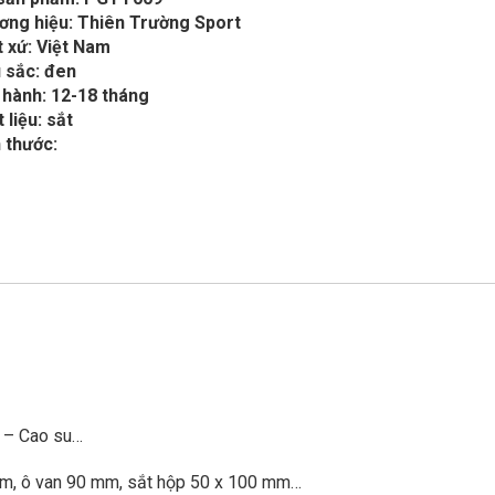
ơng hiệu: Thiên Trường Sport
 xứ: Việt Nam
 sắc: đen
 hành: 12-18 tháng
 liệu: sắt
 thước:
p – Cao su…
mm, ô van 90 mm, sắt hộp 50 x 100 mm…