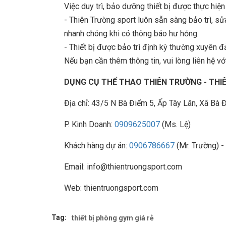
Việc duy trì, bảo dưỡng thiết bị được thực hiệ
- Thiên Trường sport luôn sẵn sàng bảo trì, 
nhanh chóng khi có thông báo hư hỏng.
- Thiết bị được bảo trì định kỳ thường xuyên đ
Nếu bạn cần thêm thông tin, vui lòng liên hệ với
DỤNG CỤ THỂ THAO THIÊN TRƯỜNG - TH
Địa chỉ: 43/5 N Bà Điểm 5, Ấp Tây Lân, Xã B
P. Kinh Doanh:
0909625007
(Ms. Lệ)
Khách hàng dự án:
0906786667
(Mr. Trường) -
Email: info@thientruongsport.com
Web: thientruongsport.com
Tag:
thiết bị phòng gym giá rẻ