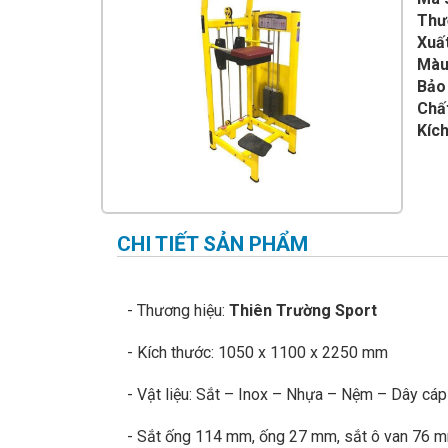
IMPULSE FITNESS
Thư
Xuất
THIẾT BỊ PHÒNG GYM THIÊN
TRƯỜNG
Màu
Bảo
CỎ NHÂN TẠO
Chất
Kích
CHI TIẾT SẢN PHẨM
- Thương hiệu:
Thiên Trường Sport
- Kích thước: 1050 x 1100 x 2250 mm
- Vật liệu: Sắt – Inox – Nhựa – Nệm – Dây cá
- Sắt ống 114 mm, ống 27 mm, sắt ô van 76 