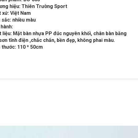
ơng hiệu: Thiên Trường Sport
 xứ: Việt Nam
 sắc: nhiều màu
 hành:
t liệu: Mặt bàn nhựa PP đúc nguyên khối, chân bàn bằng
sơn tĩnh điện ,chắc chắn, bền đẹp, không phai màu.
 thước: 110 * 50cm