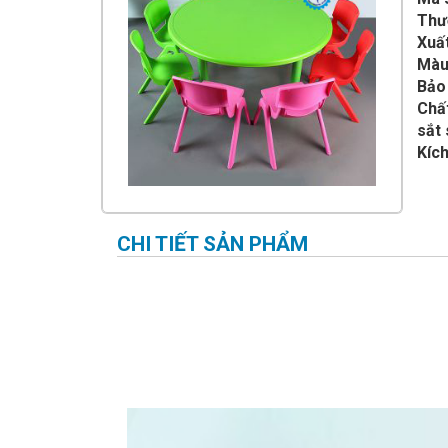
IMPULSE FITNESS
Thư
Xuất
THIẾT BỊ PHÒNG GYM THIÊN
TRƯỜNG
Màu
Bảo
CỎ NHÂN TẠO
Chấ
sắt 
Kích
CHI TIẾT SẢN PHẨM