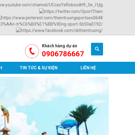
Khách hàng dự án
0906786667
H
TIN TỨC & SỰ KIỆN
LIÊN HỆ