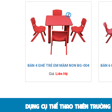
BÀN 4 GHẾ TRẺ EM MẦM NON BG-004
BÀN 6
Giá:
Liên Hệ
DỤNG CỤ THỂ THAO THIÊN TRƯỜNG