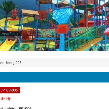
rường Sport
nh tròn bg-005
 SP: BG-005
Liên Hệ
sản phẩm: BG-005