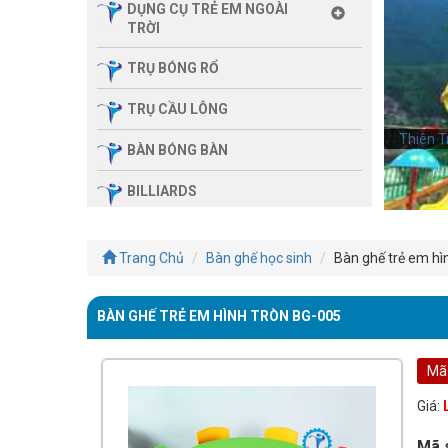
DỤNG CỤ TRẺ EM NGOÀI
TRỜI
TRỤ BÓNG RỔ
TRỤ CẦU LÔNG
Thiên T
BÀN BÓNG BÀN
BILLIARDS
THIẾT BỊ PHÒNG GYM GIA
ĐÌNH
Trang Chủ
Bàn ghế học sinh
Bàn ghế trẻ em hì
SẢN PHẨM MASSAGE
BÀN GHẾ TRẺ EM HÌNH TRÒN BG-005
THIẾT BỊ PHÒNG GYM MBH
FITNESS
Mã
GIÀN TẬP ĐA NĂNG
Giá:
THIẾT BỊ PHÒNG GYM
Mã 