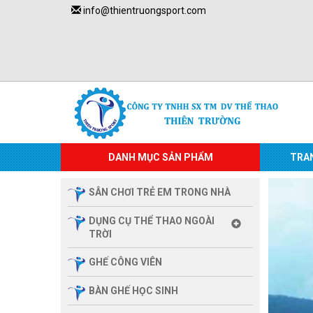
info@thientruongsport.com
DANH MỤC SẢN PHẨM
TRA
SÂN CHƠI TRẺ EM TRONG NHÀ
DỤNG CỤ THỂ THAO NGOÀI
TRỜI
GHẾ CÔNG VIÊN
BÀN GHẾ HỌC SINH