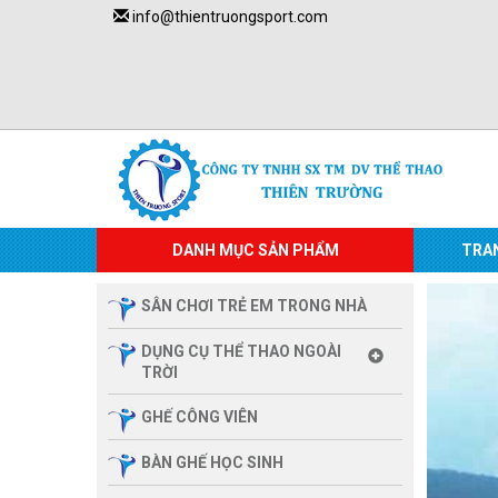
info@thientruongsport.com
DANH MỤC SẢN PHẨM
TRA
SÂN CHƠI TRẺ EM TRONG NHÀ
DỤNG CỤ THỂ THAO NGOÀI
TRỜI
GHẾ CÔNG VIÊN
BÀN GHẾ HỌC SINH