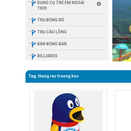
DỤNG CỤ TRẺ EM NGOÀI
TRỜI
TRỤ BÓNG RỔ
TRỤ CẦU LÔNG
Thiên T
BÀN BÓNG BÀN
BILLIARDS
THIẾT BỊ PHÒNG GYM GIA
ĐÌNH
Tag: thung rac truong hoc
SẢN PHẨM MASSAGE
THIẾT BỊ PHÒNG GYM MBH
FITNESS
GIÀN TẬP ĐA NĂNG
THIẾT BỊ PHÒNG GYM