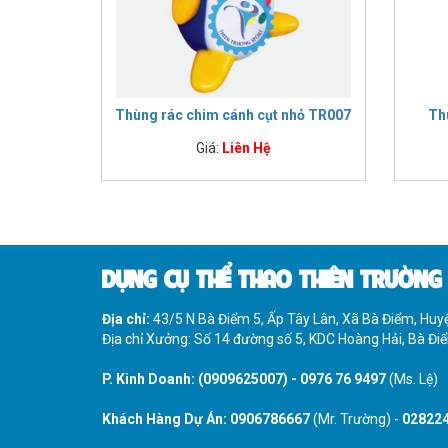
IMPULSE FITNESS
THIẾT BỊ PHÒNG GYM THIÊN
TRƯỜNG
CỎ NHÂN TẠO
Thùng rác chim cánh cụt nhỏ TR007
Th
Giá:
Liên Hệ
DỤNG CỤ THỂ THAO THIÊN TRƯỜNG
Địa chỉ:
43/5 N Bà Điểm 5, Ấp Tây Lân, Xã Bà Điểm, Hu
Địa chỉ Xưởng: Số 14 đường số 5, KDC Hoàng Hải, Bà Đ
P. Kinh Doanh:
(0909625007)
-
0976 76 9497
(Ms. Lệ)
Khách Hàng Dự Án:
0906786667
(Mr. Trường) -
02822