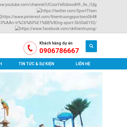
Khách hàng dự án
0906786667
H
TIN TỨC & SỰ KIỆN
LIÊN HỆ