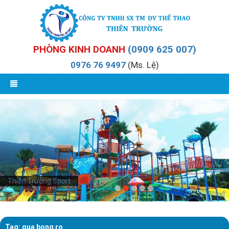
PHÒNG KINH DOANH
(0909 625 007)
0976 76 9497
(Ms. Lệ)
Thiên Trường Sport
Tag: qua bong ro