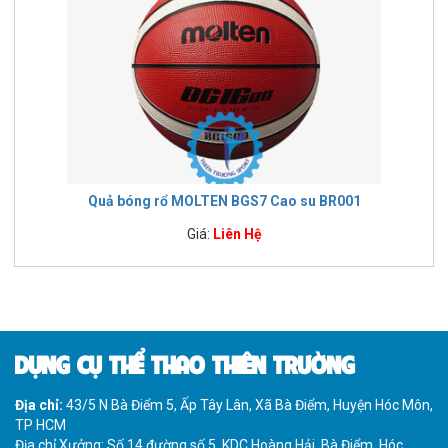
Quả bóng rổ MOLTEN BGS7 Cao su BR001
Giá:
Liên Hệ
DỤNG CỤ THỂ THAO THIÊN TRƯỜNG
Địa chỉ:
43/5 N Bà Điểm 5, Ấp Tây Lân, Xã Bà Điểm, Huyện Hóc Môn,
TP HCM
Địa chỉ Xưởng: Số 14 đường số 5, KDC Hoàng Hải, Bà Điểm, Hóc