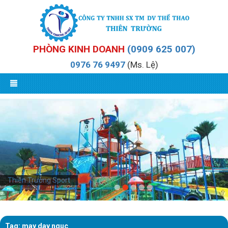
PHÒNG KINH DOANH
(0909 625 007)
0976 76 9497
(Ms. Lệ)
Thiên Trường Sport
Tag: may day nguc