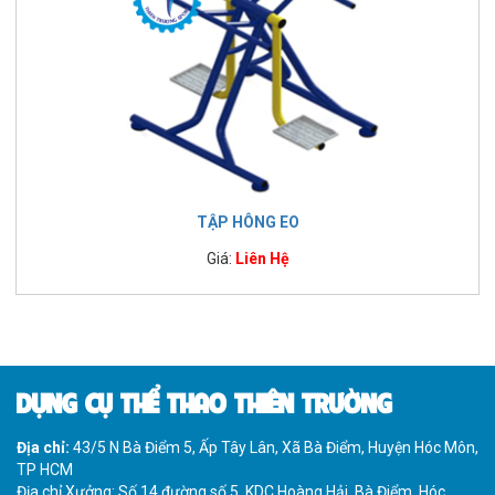
TẬP HÔNG EO
Giá:
Liên Hệ
DỤNG CỤ THỂ THAO THIÊN TRƯỜNG
Địa chỉ:
43/5 N Bà Điểm 5, Ấp Tây Lân, Xã Bà Điểm, Huyện Hóc Môn,
TP HCM
Địa chỉ Xưởng: Số 14 đường số 5, KDC Hoàng Hải, Bà Điểm, Hóc