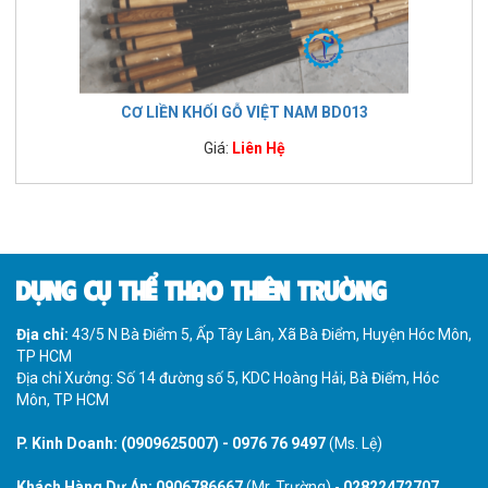
CƠ LIỀN KHỐI GỖ VIỆT NAM BD013
Giá:
Liên Hệ
DỤNG CỤ THỂ THAO THIÊN TRƯỜNG
Địa chỉ:
43/5 N Bà Điểm 5, Ấp Tây Lân, Xã Bà Điểm, Huyện Hóc Môn,
TP HCM
Địa chỉ Xưởng: Số 14 đường số 5, KDC Hoàng Hải, Bà Điểm, Hóc
Môn, TP HCM
P. Kinh Doanh:
(0909625007)
-
0976 76 9497
(Ms. Lệ)
Khách Hàng Dự Án:
0906786667
(Mr. Trường) -
02822472707