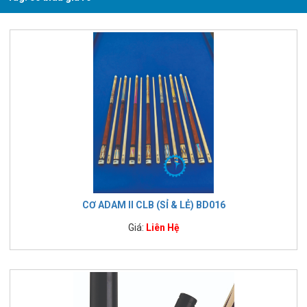
CƠ ADAM II CLB (SỈ & LẺ) BD016
Giá:
Liên Hệ