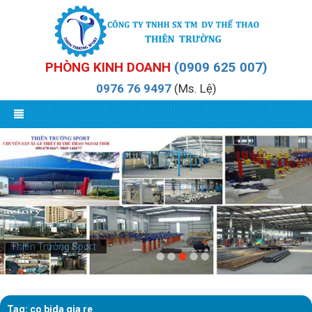
PHÒNG KINH DOANH
(0909 625 007)
0976 76 9497
(Ms. Lệ)
Thiên Trường Sport
Tag: co bida gia re