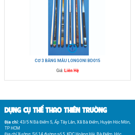
CƠ 3 BĂNG MẪU LONGONI BD015
Giá:
Liên Hệ
DỤNG CỤ THỂ THAO THIÊN TRƯỜNG
Địa chỉ:
43/5 N Bà Điểm 5, Ấp Tây Lân, Xã Bà Điểm, Huyện Hóc Môn,
TP HCM
Địa chỉ Xưởng: Số 14 đường số 5, KDC Hoàng Hải, Bà Điểm, Hóc