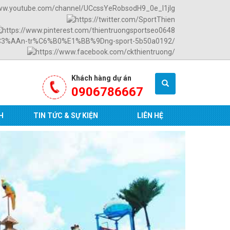
Khách hàng dự án
0906786667
H
TIN TỨC & SỰ KIỆN
LIÊN HỆ