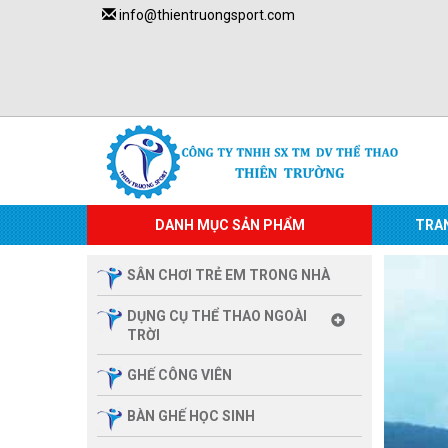
info@thientruongsport.com
DANH MỤC SẢN PHẨM
TRA
SÂN CHƠI TRẺ EM TRONG NHÀ
DỤNG CỤ THỂ THAO NGOÀI
TRỜI
GHẾ CÔNG VIÊN
BÀN GHẾ HỌC SINH