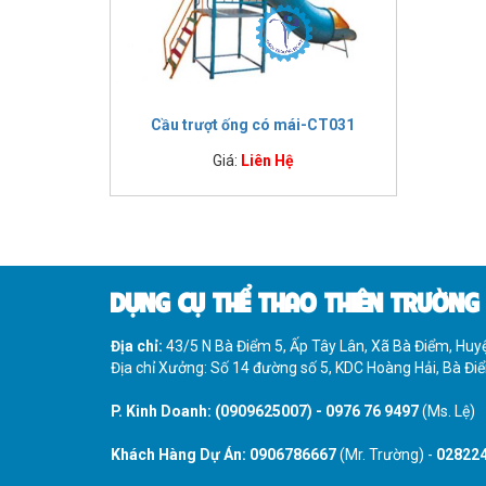
IMPULSE FITNESS
THIẾT BỊ PHÒNG GYM THIÊN
TRƯỜNG
CỎ NHÂN TẠO
Cầu trượt ống có mái-CT031
Giá:
Liên Hệ
DỤNG CỤ THỂ THAO THIÊN TRƯỜNG
Địa chỉ:
43/5 N Bà Điểm 5, Ấp Tây Lân, Xã Bà Điểm, Hu
Địa chỉ Xưởng: Số 14 đường số 5, KDC Hoàng Hải, Bà Đ
P. Kinh Doanh:
(0909625007)
-
0976 76 9497
(Ms. Lệ)
Khách Hàng Dự Án:
0906786667
(Mr. Trường) -
02822