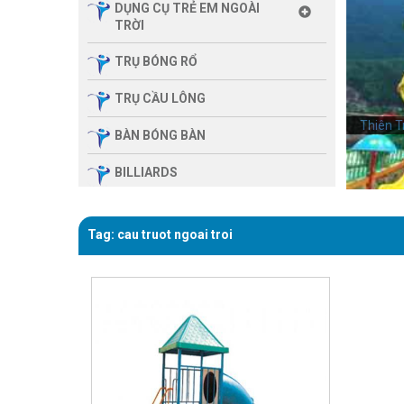
DỤNG CỤ TRẺ EM NGOÀI
TRỜI
TRỤ BÓNG RỔ
TRỤ CẦU LÔNG
Thiên T
BÀN BÓNG BÀN
BILLIARDS
THIẾT BỊ PHÒNG GYM GIA
ĐÌNH
Tag: cau truot ngoai troi
SẢN PHẨM MASSAGE
THIẾT BỊ PHÒNG GYM MBH
FITNESS
GIÀN TẬP ĐA NĂNG
THIẾT BỊ PHÒNG GYM