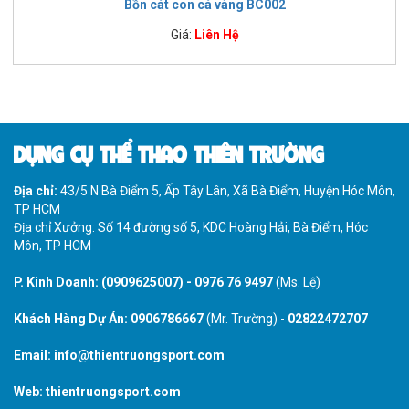
Bồn cát con cá vàng BC002
Giá:
Liên Hệ
DỤNG CỤ THỂ THAO THIÊN TRƯỜNG
Địa chỉ:
43/5 N Bà Điểm 5, Ấp Tây Lân, Xã Bà Điểm, Huyện Hóc Môn,
TP HCM
Địa chỉ Xưởng: Số 14 đường số 5, KDC Hoàng Hải, Bà Điểm, Hóc
Môn, TP HCM
P. Kinh Doanh:
(0909625007)
-
0976 76 9497
(Ms. Lệ)
Khách Hàng Dự Án:
0906786667
(Mr. Trường) -
02822472707
Email:
info@thientruongsport.com
Web:
thientruongsport.com