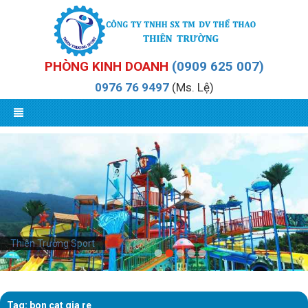
PHÒNG KINH DOANH
(0909 625 007)
0976 76 9497
(Ms. Lệ)
Thiên Trường Sport
Tag: bon cat gia re