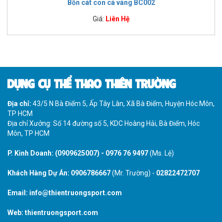
Bồn cát con cá vàng BC002
Giá:
Liên Hệ
DỤNG CỤ THỂ THAO THIÊN TRƯỜNG
Địa chỉ:
43/5 N Bà Điểm 5, Ấp Tây Lân, Xã Bà Điểm, Huyện Hóc Môn,
TP HCM
Địa chỉ Xưởng: Số 14 đường số 5, KDC Hoàng Hải, Bà Điểm, Hóc
Môn, TP HCM
P. Kinh Doanh:
(0909625007)
-
0976 76 9497
(Ms. Lệ)
Khách Hàng Dự Án:
0906786667
(Mr. Trường) -
02822472707
Email:
info@thientruongsport.com
Web:
thientruongsport.com