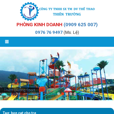
PHÒNG KINH DOANH
(0909 625 007)
0976 76 9497
(Ms. Lệ)
Thiên Trường Sport
Tag: bon cat cho tre