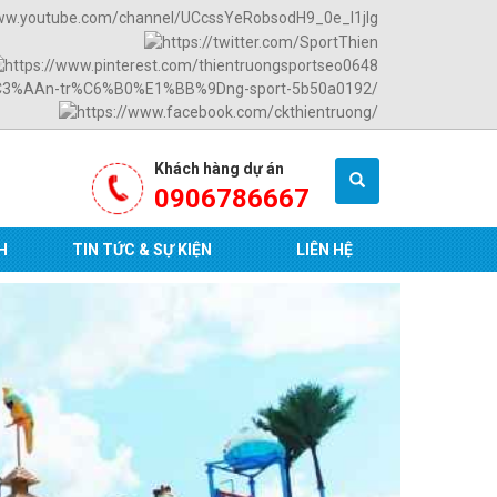
Khách hàng dự án
0906786667
H
TIN TỨC & SỰ KIỆN
LIÊN HỆ