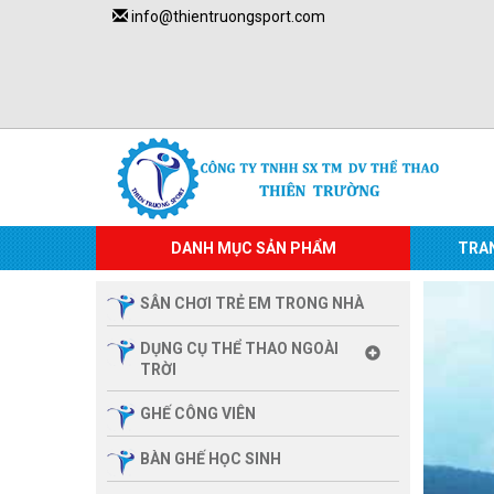
info@thientruongsport.com
DANH MỤC SẢN PHẨM
TRA
SÂN CHƠI TRẺ EM TRONG NHÀ
DỤNG CỤ THỂ THAO NGOÀI
TRỜI
GHẾ CÔNG VIÊN
BÀN GHẾ HỌC SINH