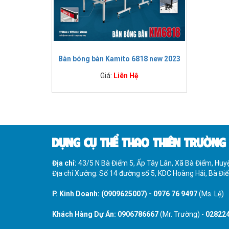
IMPULSE FITNESS
THIẾT BỊ PHÒNG GYM THIÊN
TRƯỜNG
CỎ NHÂN TẠO
Bàn bóng bàn Kamito 6818 new 2023
Giá:
Liên Hệ
DỤNG CỤ THỂ THAO THIÊN TRƯỜNG
Địa chỉ:
43/5 N Bà Điểm 5, Ấp Tây Lân, Xã Bà Điểm, Hu
Địa chỉ Xưởng: Số 14 đường số 5, KDC Hoàng Hải, Bà Đ
P. Kinh Doanh:
(0909625007)
-
0976 76 9497
(Ms. Lệ)
Khách Hàng Dự Án:
0906786667
(Mr. Trường) -
02822