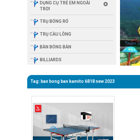
DỤNG CỤ TRẺ EM NGOÀI
TRỜI
TRỤ BÓNG RỔ
TRỤ CẦU LÔNG
Thiên T
BÀN BÓNG BÀN
BILLIARDS
THIẾT BỊ PHÒNG GYM GIA
ĐÌNH
Tag: ban bong ban kamito 6818 new 2023
SẢN PHẨM MASSAGE
THIẾT BỊ PHÒNG GYM MBH
FITNESS
GIÀN TẬP ĐA NĂNG
THIẾT BỊ PHÒNG GYM