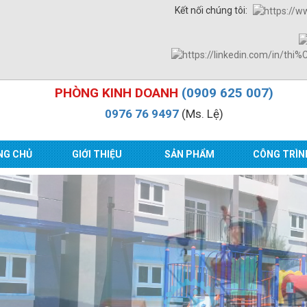
Kết nối chúng tôi:
PHÒNG KINH DOANH
(0909 625 007)
0976 76 9497
(Ms. Lệ)
NG CHỦ
GIỚI THIỆU
SẢN PHẨM
CÔNG TRÌN