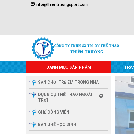
info@thientruongsport.com
DANH MỤC SẢN PHẨM
TRA
SÂN CHƠI TRẺ EM TRONG NHÀ
DỤNG CỤ THỂ THAO NGOÀI
TRỜI
GHẾ CÔNG VIÊN
BÀN GHẾ HỌC SINH