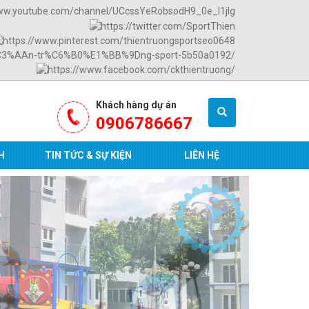
Khách hàng dự án
0906786667
H
TIN TỨC & SỰ KIỆN
LIÊN HỆ