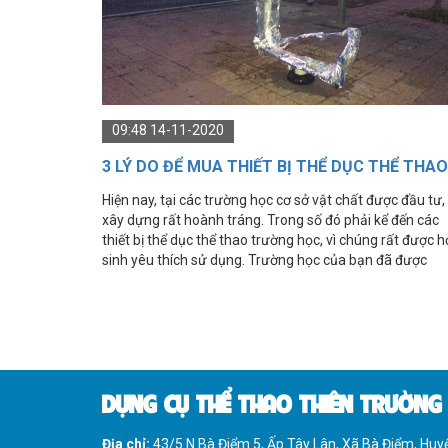
IMPULSE FITNESS
THIẾT BỊ PHÒNG GYM THIÊN
TRƯỜNG
CỎ NHÂN TẠO
09:48 14-11-2020
3 LÝ DO ĐỂ MUA THIẾT BỊ THỂ DỤC THỂ THAO
TRƯỜNG HỌC NGAY LẬP TỨC
Hiện nay, tại các trường học cơ sở vật chất được đầu tư,
xây dựng rất hoành tráng. Trong số đó phải kể đến các
thiết bị thể dục thể thao trường học, vì chúng rất được h
sinh yêu thích sử dụng. Trường học của bạn đã được
trang bị các thiết bị thể dục thể thao này chưa?
DỤNG CỤ THỂ THAO THIÊN TRƯỜNG
Địa chỉ:
43/5 N Bà Điểm 5, Ấp Tây Lân, Xã Bà Điểm, Hu