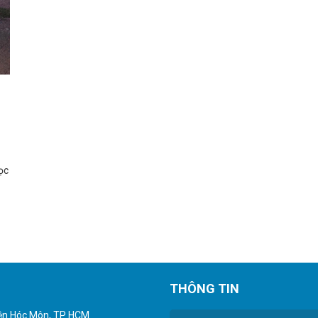
ọc
THÔNG TIN
yện Hóc Môn, TP HCM