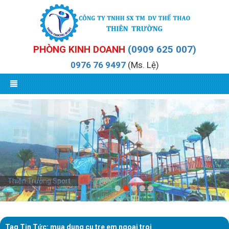
PHÒNG KINH DOANH
(0909 625 007)
0976 76 9497
(Ms. Lệ)
dụng cụ thể thao ngoài trời
Thiên Trường Sport
Tag Tin Tức: mua dung cu tre em ngoai troi