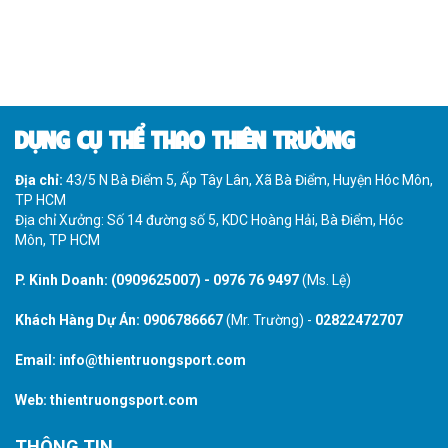
DỤNG CỤ THỂ THAO THIÊN TRƯỜNG
Địa chỉ:
43/5 N Bà Điểm 5, Ấp Tây Lân, Xã Bà Điểm, Huyện Hóc Môn,
TP HCM
Địa chỉ Xưởng: Số 14 đường số 5, KDC Hoàng Hải, Bà Điểm, Hóc
Môn, TP HCM
P. Kinh Doanh:
(0909625007)
-
0976 76 9497
(Ms. Lệ)
Khách Hàng Dự Án:
0906786667
(Mr. Trường) -
02822472707
Email:
info@thientruongsport.com
Web:
thientruongsport.com
THÔNG TIN